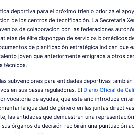
ítica deportiva para el próximo trienio prioriza el ap
ación de los centros de tecnificación. La Secretaria X
nvenios de colaboración con las federaciones auton
 atletas de élite dispongan de servicios biomédicos d
cumentos de planificación estratégica indican que e
 talento joven que anteriormente emigraba a otros ce
s técnicos.
e las subvenciones para entidades deportivas tambié
ivos en sus bases reguladoras. El
Diario Oficial de Gal
convocatoria de ayudas, que este año introduce crite
omentar la igualdad de género en las juntas directiv
nte, las entidades que demuestren una representació
 sus órganos de decisión recibirán una puntuación ad