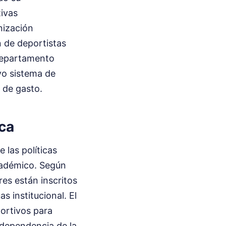
ivas
nización
n de deportistas
 departamento
vo sistema de
e de gasto.
ca
 las políticas
cadémico. Según
es están inscritos
s institucional. El
ortivos para
independencia de la