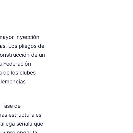
 mayor inyección
as. Los pliegos de
construcción de un
a Federación
 de los clubes
clemencias
a fase de
mas estructurales
gallega señala que
s y prolongar la