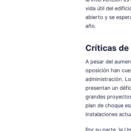
vida útil del edif
abierto y se esper
año.
Críticas de
A pesar del aument
oposición han cues
administración. L
presentan un défi
grandes proyectos 
plan de choque es
instalaciones act
Por su parte, la 