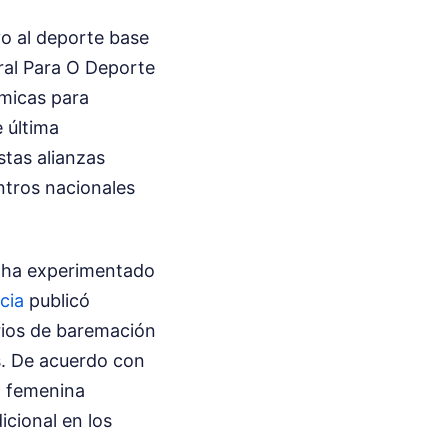
oyo al deporte base
eral Para O Deporte
ómicas para
e última
stas alianzas
ntros nacionales
n ha experimentado
icia
publicó
rios de baremación
as. De acuerdo con
n femenina
icional en los