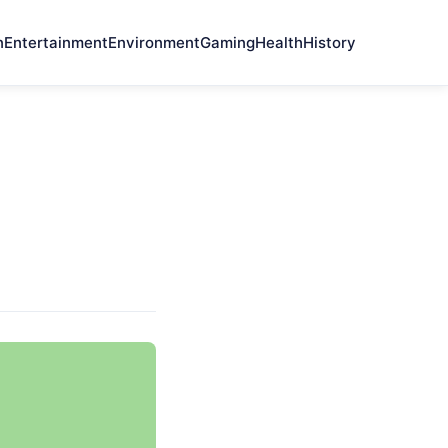
n
Entertainment
Environment
Gaming
Health
History