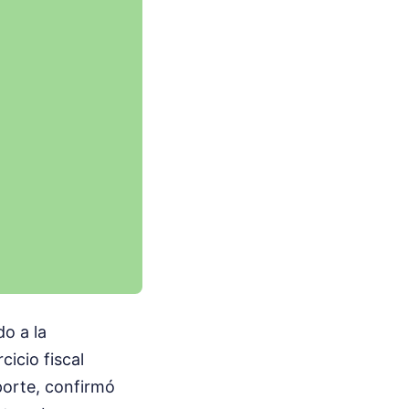
o a la
icio fiscal
porte, confirmó