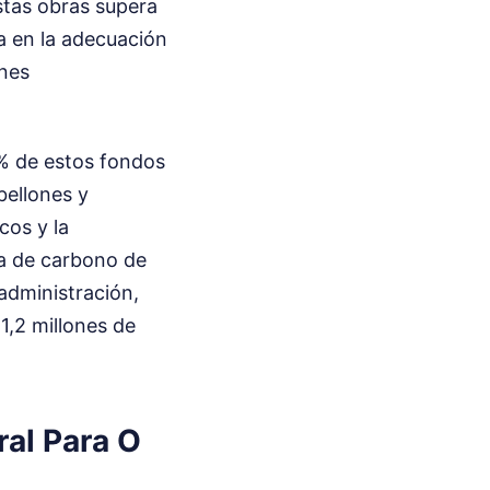
stas obras supera
ca en la adecuación
ones
5% de estos fondos
bellones y
cos y la
la de carbono de
 administración,
1,2 millones de
ral Para O