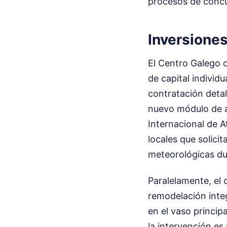
procesos de concu
Inversione
El Centro Galego 
de capital individ
contratación deta
nuevo módulo de a
Internacional de A
locales que solici
meteorológicas du
Paralelamente, el 
remodelación integ
en el vaso princip
la intervención es