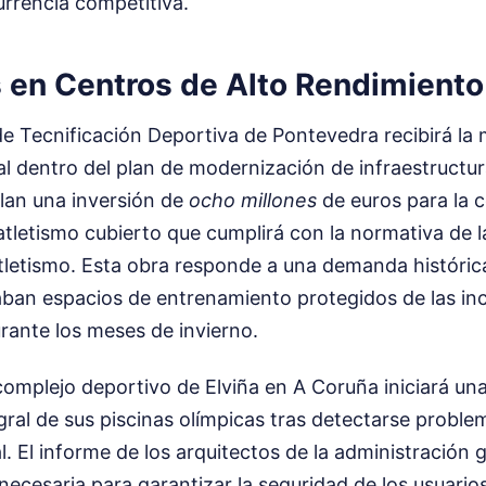
rrencia competitiva.
s en Centros de Alto Rendimiento
de Tecnificación Deportiva de Pontevedra recibirá la
ual dentro del plan de modernización de infraestructur
llan una inversión de
ocho millones
de euros para la 
tletismo cubierto que cumplirá con la normativa de l
tletismo. Esta obra responde a una demanda histórica
taban espacios de entrenamiento protegidos de las in
rante los meses de invierno.
complejo deportivo de Elviña en A Coruña iniciará un
ral de sus piscinas olímpicas tras detectarse proble
al. El informe de los arquitectos de la administración 
 necesaria para garantizar la seguridad de los usuario