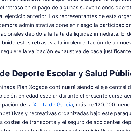
el retraso en el pago de algunas subvenciones operat
l ejercicio anterior. Los representantes de esta orga
demora administrativa pone en riesgo la participació
cionales debido a la falta de liquidez inmediata. El
ribuido estos retrasos a la implementación de un nue
 requiere la validación exhaustiva de cada justificant
de Deporte Escolar y Salud Públi
minada Plan Xogade continuará siendo el eje central de
oblación en edad escolar durante el presente curso a
cipación de la
Xunta de Galicia
, más de 120.000 menor
petitivas y recreativas organizadas bajo este paragua
s costes de transporte y el seguro de accidentes dep
ntes, lo que facilita el acceso al ejercicio físico con 