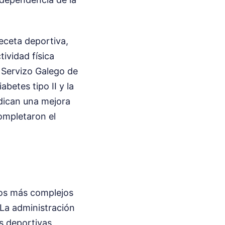
eceta deportiva,
ividad física
 Servizo Galego de
betes tipo II y la
ndican una mejora
completaron el
tos más complejos
 La administración
es deportivas