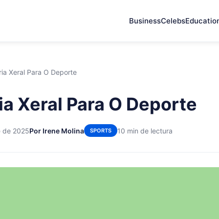
Business
Celebs
Educatio
ria Xeral Para O Deporte
ia Xeral Para O Deporte
e de 2025
Por Irene Molina
10 min de lectura
SPORTS