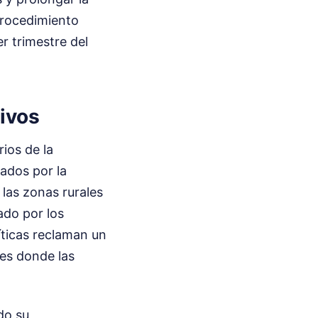
 procedimiento
r trimestre del
tivos
ios de la
nados por la
las zonas rurales
ado por los
íticas reclaman un
es donde las
do su