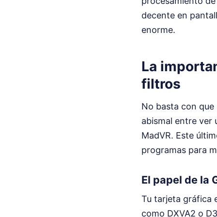
procesamiento de 
decente en pantal
enorme.
La importan
filtros
No basta con que 
abismal entre ver 
MadVR. Este últim
programas para mej
El papel de la
Tu tarjeta gráfica
como DXVA2 o D3D11