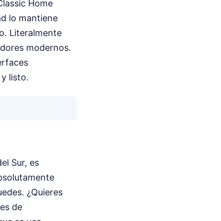
 Classic Home
ad lo mantiene
o. Literalmente
idores modernos.
erfaces
y listo.
el Sur, es
absolutamente
uedes. ¿Quieres
nes de