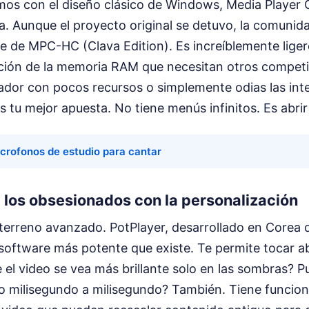
imos con el diseño clásico de Windows, Media Player
a. Aunque el proyecto original se detuvo, la comunid
e de MPC-HC (Clava Edition). Es increíblemente liger
ción de la memoria RAM que necesitan otros compet
nador con pocos recursos o simplemente odias las int
 tu mejor apuesta. No tiene menús infinitos. Es abrir 
crofonos de estudio para cantar
 los obsesionados con la personalización
erreno avanzado. PotPlayer, desarrollado en Corea d
software más potente que existe. Te permite tocar 
 el video se vea más brillante solo en las sombras? P
io milisegundo a milisegundo? También. Tiene funcio