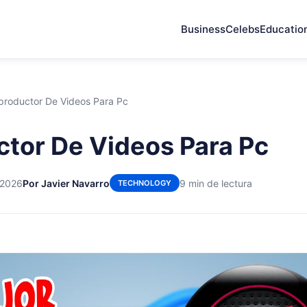
Business
Celebs
Educatio
productor De Videos Para Pc
tor De Videos Para Pc
 2026
Por Javier Navarro
9 min de lectura
TECHNOLOGY