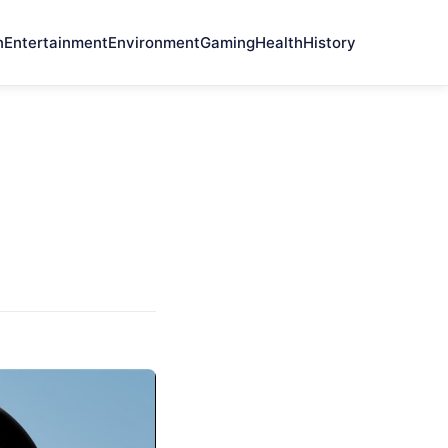
n
Entertainment
Environment
Gaming
Health
History