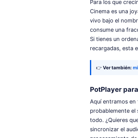
Para los que crec
Cinema es una joy
vivo bajo el nombr
consume una frac
Si tienes un orde
recargadas, esta es
👉
Ver también:
mi
PotPlayer para
Aquí entramos en t
probablemente el 
todo. ¿Quieres que
sincronizar el aud