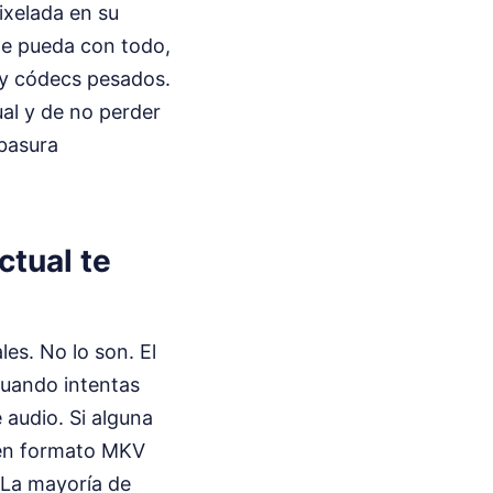
pixelada en su
te pueda con todo,
 y códecs pesados.
ual y de no perder
 basura
ctual te
es. No lo son. El
cuando intentas
audio. Si alguna
a en formato MKV
 La mayoría de