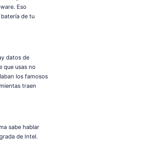
dware. Eso
 batería de tu
ay datos de
e que usas no
talaban los famosos
amientas traen
ma sabe hablar
grada de Intel.