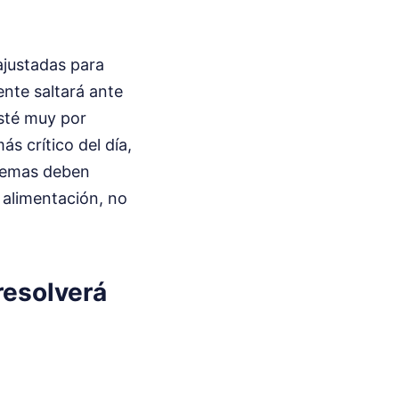
ajustadas para
ente saltará ante
sté muy por
s crítico del día,
stemas deben
 alimentación, no
resolverá