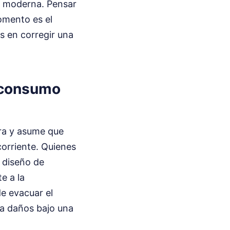
ca moderna. Pensar
omento es el
s en corregir una
l consumo
ra y asume que
corriente. Quienes
l diseño de
e a la
de evacuar el
fra daños bajo una