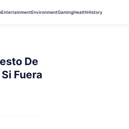
n
Entertainment
Environment
Gaming
Health
History
esto De
 Si Fuera