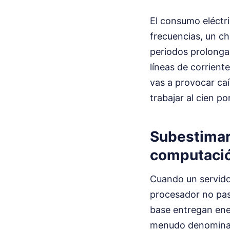
El consumo eléctri
frecuencias, un c
periodos prolongad
líneas de corrient
vas a provocar caí
trabajar al cien po
Subestimar 
computaci
Cuando un servido
procesador no pasa
base entregan ene
menudo denominado