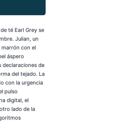
de té Earl Grey se
mbre. Julian, un
 marrón con el
pel áspero
s declaraciones de
rma del tejado. La
do con la urgencia
l pulso
a digital, el
tro lado de la
lgoritmos