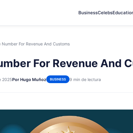
Business
Celebs
Educatio
 Number For Revenue And Customs
umber For Revenue And 
e 2025
Por Hugo Muñoz
9 min de lectura
BUSINESS