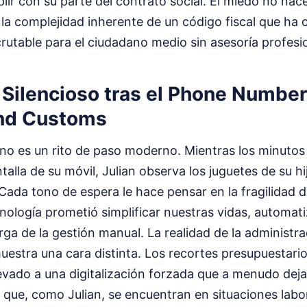
lir con su parte del contrato social. El miedo no nac
 la complejidad inherente de un código fiscal que ha 
crutable para el ciudadano medio sin asesoría profesi
 Silencioso tras el Phone Number
nd Customs
ono es un rito de paso moderno. Mientras los minutos
talla de su móvil, Julian observa los juguetes de su h
. Cada tono de espera le hace pensar en la fragilidad d
ología prometió simplificar nuestras vidas, automati
arga de la gestión manual. La realidad de la administra
stra una cara distinta. Los recortes presupuestarios
llevado a una digitalización forzada que a menudo deja
s que, como Julian, se encuentran en situaciones labo