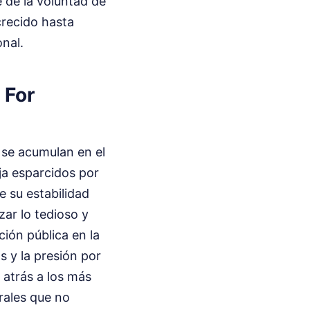
e de la voluntad de
crecido hasta
onal.
 For
 se acumulan en el
ija esparcidos por
e su estabilidad
zar lo tedioso y
ción pública en la
 y la presión por
 atrás a los más
rales que no