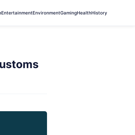
n
Entertainment
Environment
Gaming
Health
History
Customs