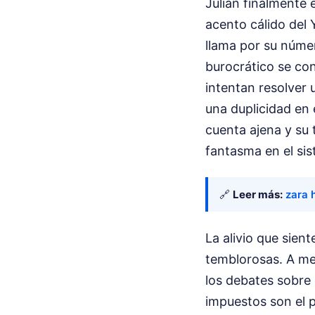
Julian finalmente 
acento cálido del 
llama por su númer
burocrático se co
intentan resolver
una duplicidad en 
cuenta ajena y su 
fantasma en el si
🔗
Leer más:
zara 
La alivio que sien
temblorosas. A me
los debates sobre e
impuestos son el p