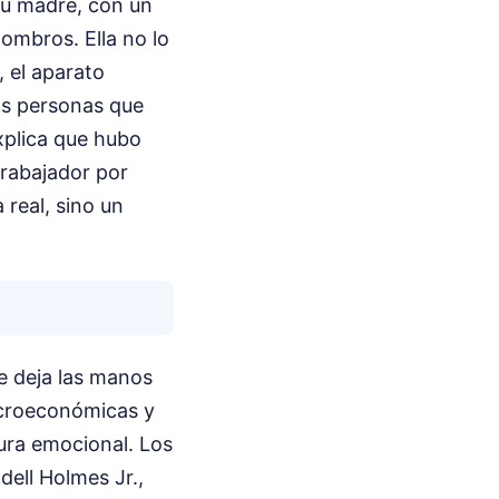
su madre, con un
ombros. Ella no lo
, el aparato
os personas que
xplica que hubo
trabajador por
real, sino un
le deja las manos
acroeconómicas y
tura emocional. Los
dell Holmes Jr.,