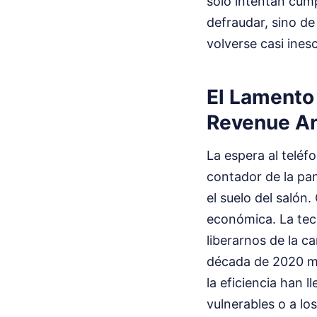
solo intentan cump
defraudar, sino de
volverse casi ines
El Lamento
Revenue A
La espera al teléf
contador de la pan
el suelo del salón
económica. La tecn
liberarnos de la c
década de 2020 mue
la eficiencia han 
vulnerables o a lo