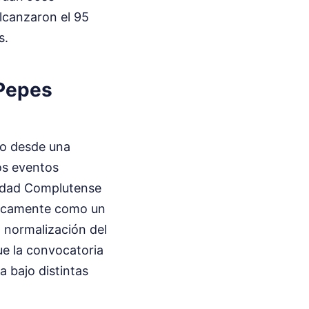
alcanzaron el 95
s.
 Pepes
do desde una
os eventos
rsidad Complutense
óricamente como un
a normalización del
ue la convocatoria
a bajo distintas