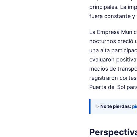
principales. La im
fuera constante y 
La Empresa Munici
nocturnos creció 
una alta participa
evaluaron positiv
medios de transpor
registraron corte
Puerta del Sol par
✨
No te pierdas:
pi
Perspectiva