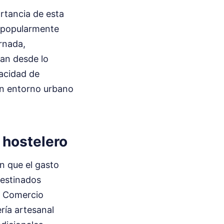
ortancia de esta
a popularmente
ornada,
van desde lo
pacidad de
 un entorno urbano
 hostelero
n que el gasto
destinados
e Comercio
ría artesanal