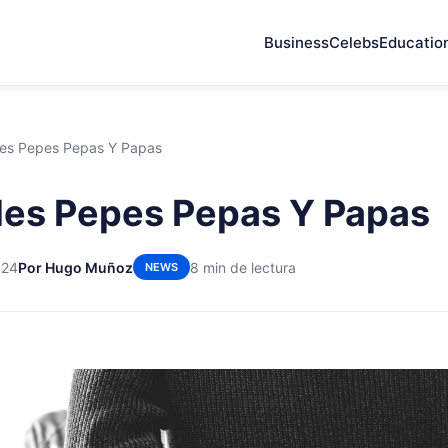
Business
Celebs
Educatio
des Pepes Pepas Y Papas
des Pepes Pepas Y Papas
024
Por Hugo Muñoz
8 min de lectura
NEWS