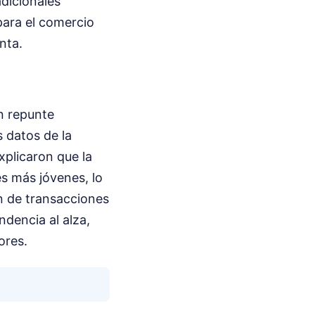
dicionales
 para el comercio
nta.
un repunte
s datos de la
xplicaron que la
es más jóvenes, lo
n de transacciones
dencia al alza,
ores.