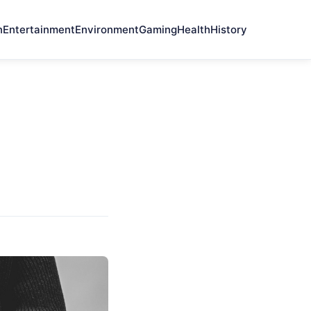
n
Entertainment
Environment
Gaming
Health
History