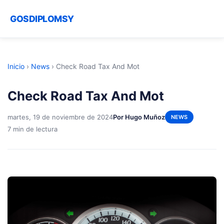
GOSDIPLOMSY
Inicio
›
News
›
Check Road Tax And Mot
Check Road Tax And Mot
martes, 19 de noviembre de 2024
Por Hugo Muñoz
NEWS
7 min de lectura