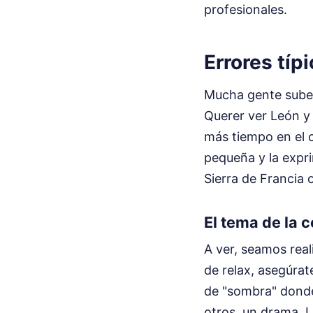
profesionales.
Errores típ
Mucha gente subes
Querer ver León y
más tiempo en el c
pequeña y la expr
Sierra de Francia o
El tema de la 
A ver, seamos real
de relax, asegúrat
de "sombra" donde
otros, un drama. 