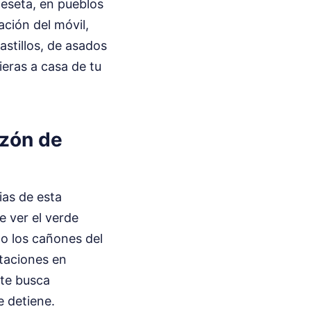
meseta, en pueblos
ación del móvil,
astillos, de asados
ieras a casa de tu
azón de
ias de esta
e ver el verde
d o los cañones del
ctaciones en
nte busca
e detiene.