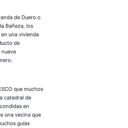
Aranda de Duero o
la Bañeza, los
 en una vivienda
oducto de
s nueve
nero.
UNESCO que muchos
la catedral de
scondidas en
ene una vecina que
 muchos guías