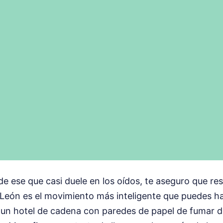
 de ese que casi duele en los oídos, te aseguro que r
y León es el movimiento más inteligente que puedes 
a un hotel de cadena con paredes de papel de fumar 