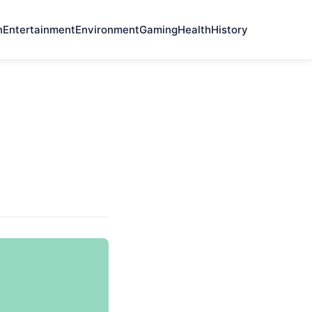
n
Entertainment
Environment
Gaming
Health
History