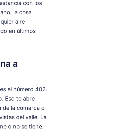
estancia con los
ano, la cosa
quier aire
o en últimos
ana a
res el número 402.
o. Eso te abre
a de la comarca o
stas del valle. La
ne o no se tiene.