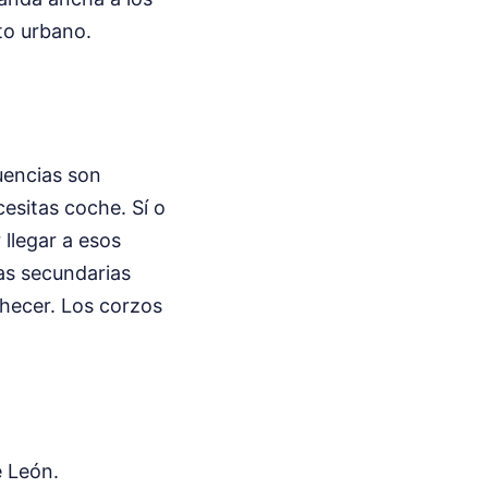
to urbano.
uencias son
cesitas coche. Sí o
 llegar a esos
ras secundarias
checer. Los corzos
e León.