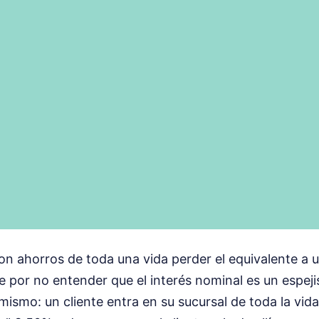
con ahorros de toda una vida perder el equivalente a
 por no entender que el interés nominal es un espeji
mismo: un cliente entra en su sucursal de toda la vida,