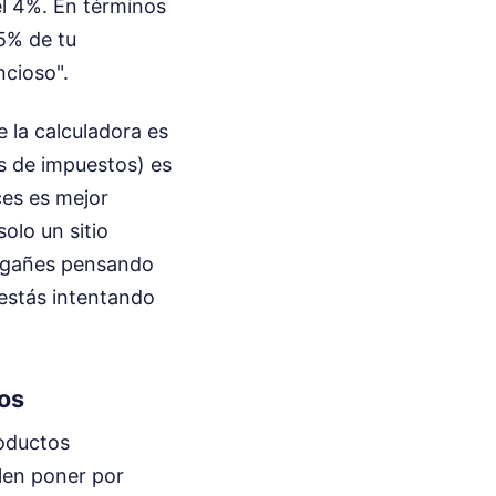
 el 4%. En términos
5% de tu
ncioso".
 la calculadora es
és de impuestos) es
eces es mejor
olo un sitio
engañes pensando
 estás intentando
pos
oductos
len poner por