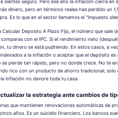
Te sientes seguro. Pero ese año la inflación cierra en
ás dinero, pero en términos reales has perdido un 1,
a. Es lo que en el sector llamamos el "impuesto sile
Calcular Deposito A Plazo Fijo, el número que sale de
lo comparas con el IPC. Si el rendimiento neto (despu
ción, tu dinero se está pudriendo. En estos casos, a v
ndexados a la inflación o aceptar que el depósito es s
o se pierde tan rápido, pero no donde crece. No te 
ndo rico con un producto de ahorro tradicional; solo
 la inflación no devore toda tu casa.
actualizar la estrategia ante cambios de ti
onas que mantienen renovaciones automáticas de pr
inco años. Es un suicidio financiero. Los bancos sue