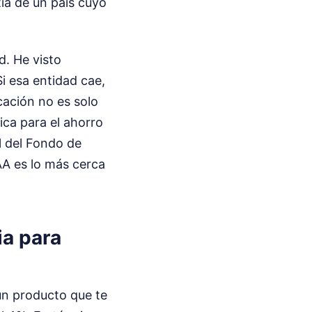
tía de un país cuyo
d. He visto
 esa entidad cae,
icación no es solo
ica para el ahorro
l del Fondo de
AA es lo más cerca
ia para
un producto que te