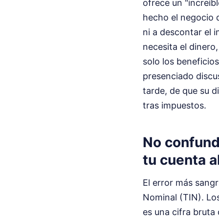
ofrece un "increíb
hecho el negocio d
ni a descontar el 
necesita el dinero
solo los beneficios
presenciado discu
tarde, de que su d
tras impuestos.
No confunda
tu cuenta a
El error más sang
Nominal (TIN). Lo
es una cifra bruta