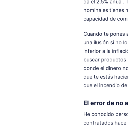
da el 2,5% anual. 
nominales tienes m
capacidad de compr
Cuando te pones a 
una ilusión si no 
inferior a la infla
buscar productos i
donde el dinero n
que te estás hacie
que el incendio de
El error de no 
He conocido pers
contratados hace c