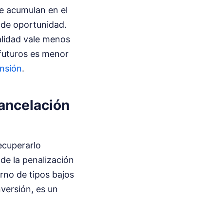
se acumulan en el
e de oportunidad.
ealidad vale menos
 futuros es menor
nsión
.
cancelación
ecuperarlo
de la penalización
orno de tipos bajos
nversión, es un