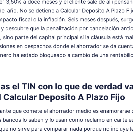
le" 3,50% a doce meses y el cliente sale de allí pensa
el año. No se detiene a Calcular Deposito A Plazo Fi
impacto fiscal o la inflación. Seis meses después, sur
, y descubre que la penalización por cancelación ant
, sino parte del capital principal si la cláusula está m
siones en despachos donde el ahorrador se da cuen
inero ha estado bloqueado a cambio de una rentabilid
s el TIN con lo que de verdad va 
l Calcular Deposito A Plazo Fijo
rante que comete el ahorrador medio es enamorarse d
s bancos lo saben y lo usan como reclamo en carteles
 que no sirve para comparar nada porque no incluye 