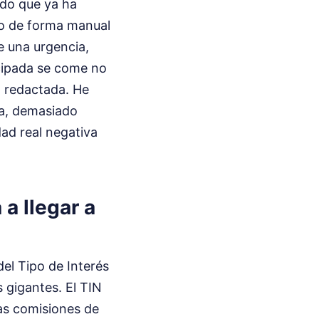
ndo que ya ha
jo de forma manual
ge una urgencia,
icipada se come no
al redactada. He
ta, demasiado
ad real negativa
a llegar a
el Tipo de Interés
 gigantes. El TIN
las comisiones de