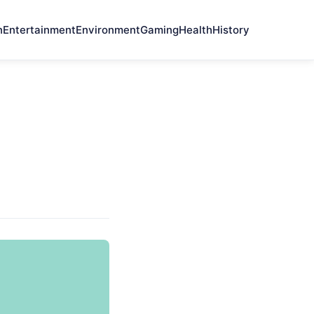
n
Entertainment
Environment
Gaming
Health
History