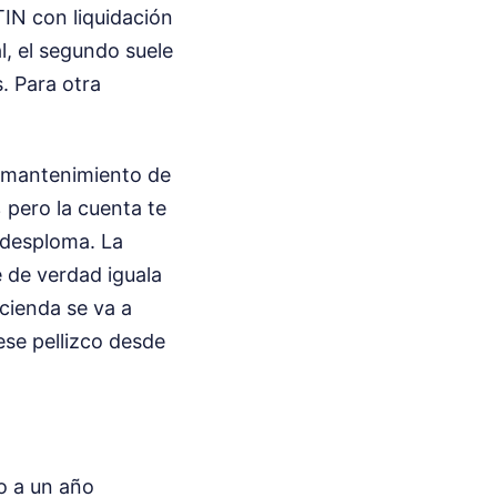
TIN con liquidación
l, el segundo suele
s.
Para otra
e mantenimiento de
 pero la cuenta te
e desploma. La
e de verdad iguala
cienda se va a
ese pellizco desde
o a un año