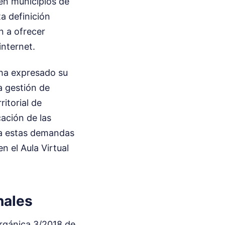
 en municipios de
ta definición
ón a ofrecer
internet.
 ha expresado su
a gestión de
ritorial de
cación de las
o a estas demandas
en el Aula Virtual
nales
Orgánica 3/2018 de