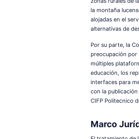
zonas rurales de l
la montaña lucense
alojadas en el serv
alternativas de de
Por su parte, la 
preocupación por l
múltiples plataform
educación, los rep
interfaces para me
con la publicación 
CIFP Politecnico d
Marco Jurí
El tratamiento de 