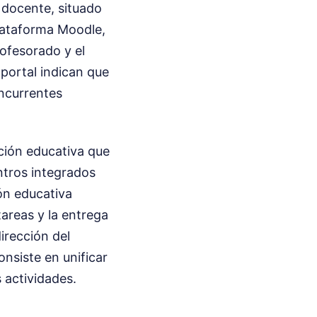
 docente, situado
plataforma Moodle,
rofesorado y el
 portal indican que
oncurrentes
ación educativa que
ntros integrados
ón educativa
tareas y la entrega
irección del
onsiste en unificar
 actividades.