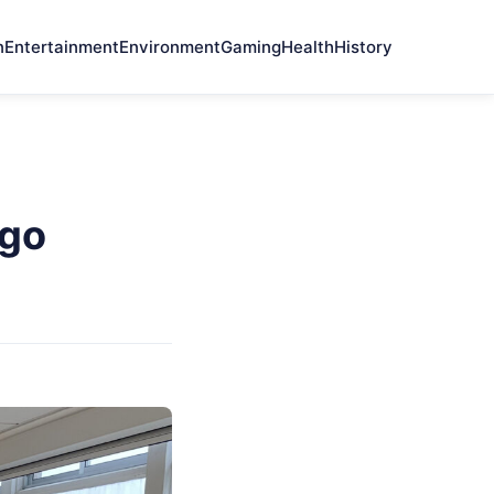
n
Entertainment
Environment
Gaming
Health
History
ugo