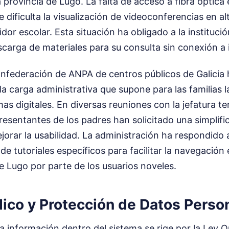
a provincia de Lugo. La falta de acceso a fibra óptica
 dificulta la visualización de videoconferencias en al
idor escolar. Esta situación ha obligado a la instituci
scarga de materiales para su consulta sin conexión a 
Confederación de ANPA de centros públicos de Galicia
a carga administrativa que supone para las familias l
as digitales. En diversas reuniones con la jefatura ter
resentantes de los padres han solicitado una simplifi
jorar la usabilidad. La administración ha respondid
de tutoriales específicos para facilitar la navegación 
e Lugo por parte de los usuarios noveles.
dico y Protección de Datos Perso
la información dentro del sistema se rige por la Ley 