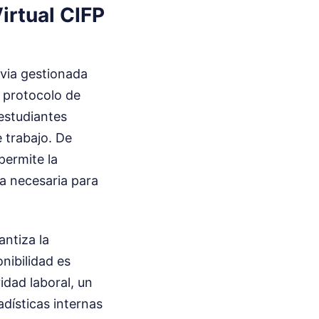
irtual CIFP
evia gestionada
el protocolo de
estudiantes
e trabajo. De
permite la
da necesaria para
antiza la
nibilidad es
dad laboral, un
adísticas internas