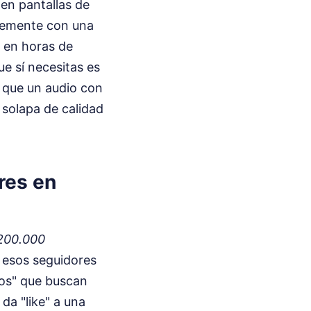
en pantallas de
blemente con una
 en horas de
ue sí necesitas es
 que un audio con
 solapa de calidad
res en
200.000
e esos seguidores
sos" que buscan
da "like" a una