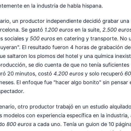
temente en la industria de habla hispana.
nario, un productor independiente decidió grabar una
arcelona. Se gastó
1.200 euros
en la suite,
2.500 euro
s sociales y
500 euros
en catering y transporte. No u
"fluyeran". El resultado fueron 4 horas de grabación 
ue saltaron los plomos del hotel y una química inexist
oducción, se dio cuenta de que no tenía suficientes 
 duró 20 minutos, costó
4.200 euros
y solo recuperó
60
 meses. El enfoque fue "hacer algo bonito" sin pensar 
spectador.
nario, otro productor trabajó en un estudio alquilad
s modelos con experiencia específica en la industri
ndo
800 euros
a cada uno. Tenía un guion de 10 págin