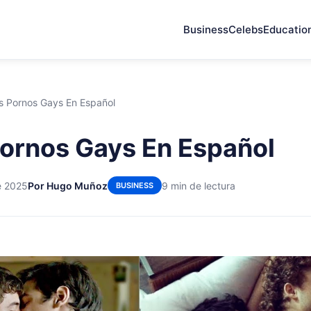
Business
Celebs
Educatio
s Pornos Gays En Español
ornos Gays En Español
e 2025
Por Hugo Muñoz
9 min de lectura
BUSINESS