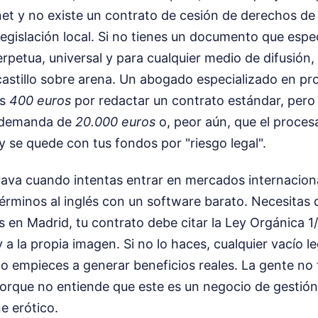
net y no existe un contrato de cesión de derechos de
legislación local. Si no tienes un documento que espe
erpetua, universal y para cualquier medio de difusión,
astillo sobre arena. Un abogado especializado en pro
os
400 euros
por redactar un contrato estándar, pero 
 demanda de
20.000 euros
o, peor aún, que el proces
y se quede con tus fondos por "riesgo legal".
rava cuando intentas entrar en mercados internaciona
términos al inglés con un software barato. Necesitas q
as en Madrid, tu contrato debe citar la Ley Orgánica 1
 a la propia imagen. Si no lo haces, cualquier vacío l
o empieces a generar beneficios reales. La gente no f
 porque no entiende que este es un negocio de gestión
ne erótico.