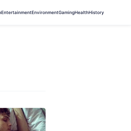
n
Entertainment
Environment
Gaming
Health
History