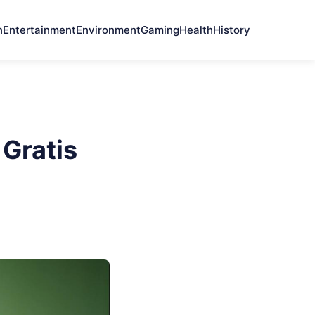
n
Entertainment
Environment
Gaming
Health
History
Gratis