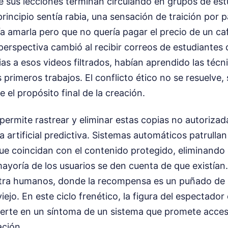
 sus lecciones terminan circulando en grupos de estu
 principio sentía rabia, una sensación de traición por 
a amarla pero que no quería pagar el precio de un caf
perspectiva cambió al recibir correos de estudiantes
as a esos videos filtrados, habían aprendido las técn
 primeros trabajos. El conflicto ético no se resuelve,
 el propósito final de la creación.
permite rastrear y eliminar estas copias no autoriza
ia artificial predictiva. Sistemas automáticos patrulla
ue coincidan con el contenido protegido, eliminando
mayoría de los usuarios se den cuenta de que existían.
tra humanos, donde la recompensa es un puñado de 
ejo. En este ciclo frenético, la figura del espectador
ierte en un síntoma de un sistema que promete acces
ción.