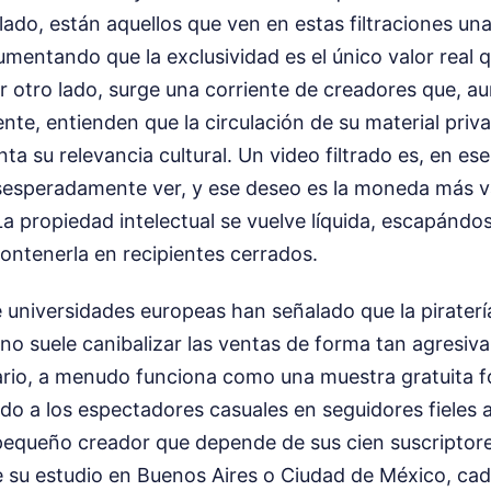
lado, están aquellos que ven en estas filtraciones u
umentando que la exclusividad es el único valor real
 otro lado, surge una corriente de creadores que, a
te, entienden que la circulación de su material priv
a su relevancia cultural. Un video filtrado es, en es
sesperadamente ver, y ese deseo es la moneda más va
a propiedad intelectual se vuelve líquida, escapándo
ontenerla en recipientes cerrados.
 universidades europeas han señalado que la pirater
no suele canibalizar las ventas de forma tan agresiv
ario, a menudo funciona como una muestra gratuita 
do a los espectadores casuales en seguidores fieles a
pequeño creador que depende de sus cien suscriptor
de su estudio en Buenos Aires o Ciudad de México, cad