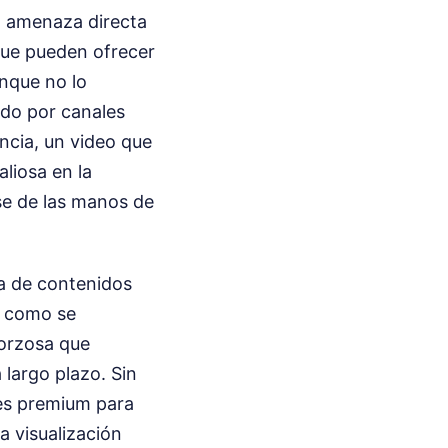
na amenaza directa
 que pueden ofrecer
unque no lo
ado por canales
encia, un video que
liosa en la
se de las manos de
ía de contenidos
a como se
forzosa que
 largo plazo. Sin
es premium para
a visualización