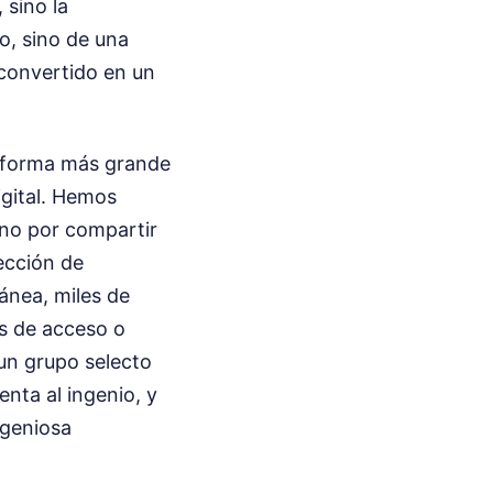
 sino la
do, sino de una
 convertido en un
taforma más grande
igital. Hemos
ano por compartir
ección de
ánea, miles de
es de acceso o
un grupo selecto
nta al ingenio, y
ngeniosa