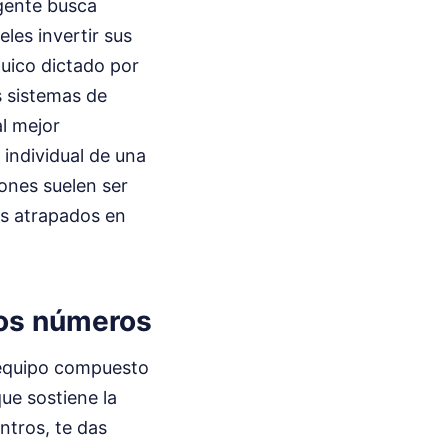
 gente busca
les invertir sus
quico dictado por
s sistemas de
al mejor
 individual de una
iones suelen ser
es atrapados en
los números
n equipo compuesto
ue sostiene la
ntros, te das