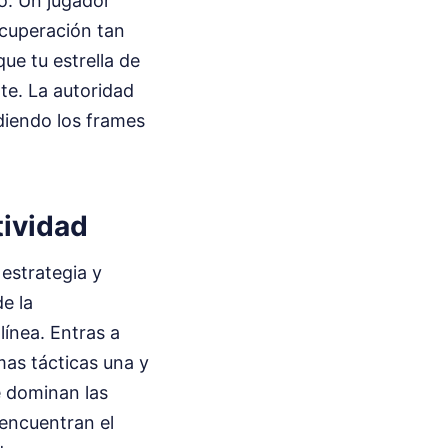
lo. Un jugador
ecuperación tan
ue tu estrella de
te. La autoridad
diendo los frames
tividad
estrategia y
e la
ínea. Entras a
mas tácticas una y
ue dominan las
 encuentran el