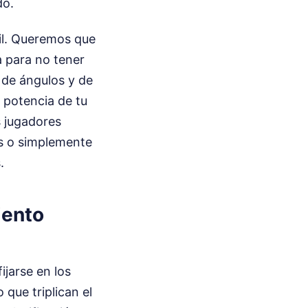
do.
il. Queremos que
a para no tener
e de ángulos y de
a potencia de tu
s jugadores
as o simplemente
.
iento
ijarse en los
que triplican el