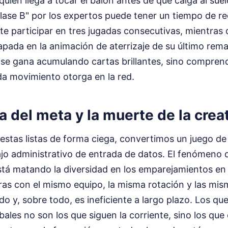
 quién llega a tocar el balón antes de que caiga al sue
clase B" por los expertos puede tener un tiempo de r
te participar en tres jugadas consecutivas, mientras q
rapada en la animación de aterrizaje de su último rema
se gana acumulando cartas brillantes, sino compren
da movimiento otorga en la red.
a del meta y la muerte de la crea
stas listas de forma ciega, convertimos un juego de 
jo administrativo de entrada de datos. El fenómeno d
tá matando la diversidad en los emparejamientos en l
ras con el mismo equipo, la misma rotación y las mis
ido y, sobre todo, es ineficiente a largo plazo. Los q
obales no son los que siguen la corriente, sino los que