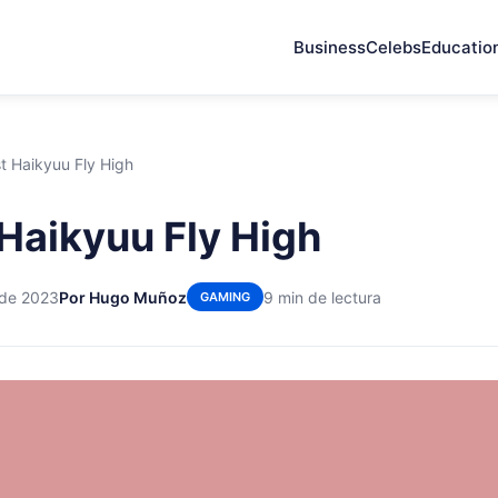
Business
Celebs
Educatio
st Haikyuu Fly High
 Haikyuu Fly High
 de 2023
Por Hugo Muñoz
9 min de lectura
GAMING