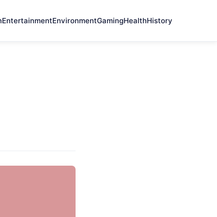
n
Entertainment
Environment
Gaming
Health
History