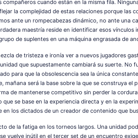
s compañeros cuando están en la misma fila. Ninguna 
lejar la complejidad de estas relaciones porque las
stamos ante un rompecabezas dinámico, no ante una ca
erdadera maestría reside en identificar esos vínculos i
grupo de suplentes en una máquina engrasada de ano
cla de tristeza e ironía ver a nuevos jugadores gas
 unidad que supuestamente cambiará su suerte. No fun
ado para que la obsolescencia sea la única constante
e, mañana será la base sobre la que se construya el 
rma de mantenerse competitivo sin perder la cordura 
no que se base en la experiencia directa y en la exper
en los dictados de un creador de contenido que busca
to de la fatiga en los torneos largos. Una unidad po
se vuelve inútil en el tercer set de un encuentro exig