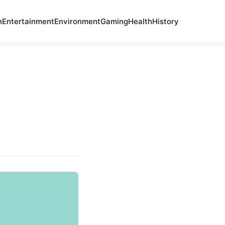
n
Entertainment
Environment
Gaming
Health
History