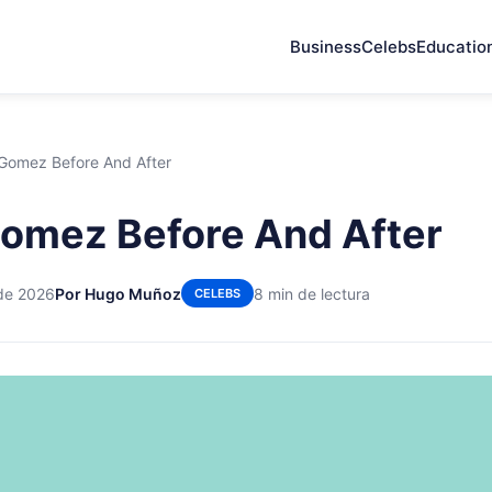
Business
Celebs
Educatio
Gomez Before And After
omez Before And After
de 2026
Por Hugo Muñoz
8 min de lectura
CELEBS