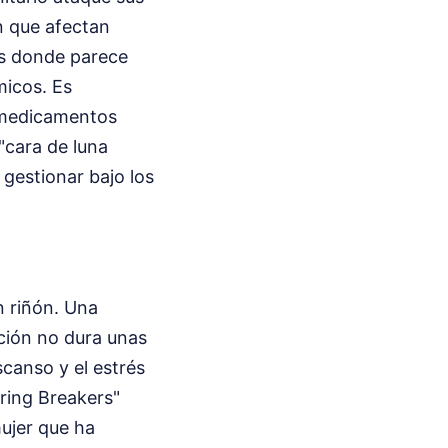
ón que afectan
es donde parece
micos. Es
s medicamentos
"cara de luna
 gestionar bajo los
n riñón. Una
ación no dura unas
canso y el estrés
ring Breakers"
mujer que ha