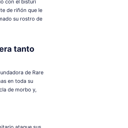
ó con el bisturí
te de riñón que le
rmado su rostro de
era tanto
a fundadora de Rare
nas en toda su
zcla de morbo y,
itario ataque sus