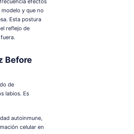
 frecuencia efectos
s modelo y que no
sa. Esta postura
l reflejo de
 fuera.
z Before
ido de
s labios. Es
edad autoinmune,
amación celular en