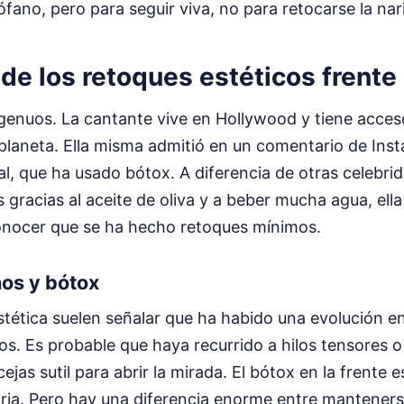
ófano, pero para seguir viva, no para retocarse la nar
 de los retoques estéticos frente 
genuos. La cantante vive en Hollywood y tiene acces
planeta. Ella misma admitió en un comentario de Ins
l, que ha usado bótox. A diferencia de otras celebri
s gracias al aceite de oliva y a beber mucha agua, ella
nocer que se ha hecho retoques mínimos.
nos y bótox
tética suelen señalar que ha habido una evolución en 
s. Es probable que haya recurrido a hilos tensores o
jas sutil para abrir la mirada. El bótox en la frente e
tria. Pero hay una diferencia enorme entre mantener