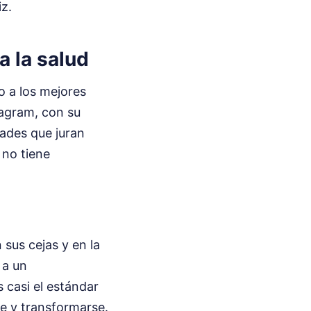
iz.
a la salud
o a los mejores
tagram, con su
dades que juran
 no tiene
sus cejas y en la
 a un
s casi el estándar
se y transformarse.