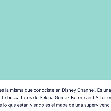
s la misma que conociste en Disney Channel. Es una 
nte busca fotos de Selena Gomez Before and After en
 lo que están viendo es el mapa de una supervivenc