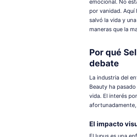
emocional. No esta
por vanidad. Aquí 
salvó la vida y un
maneras que la may
Por qué Se
debate
La industria del e
Beauty ha pasado 
vida. El interés p
afortunadamente, 
El impacto visu
El lupus es una e