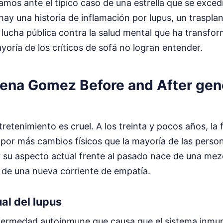
mos ante el típico caso de una estrella que se excedi
hay una historia de inflamación por lupus, un trasplan
a lucha pública contra la salud mental que ha transfo
oría de los críticos de sofá no logran entender.
lena Gomez Before and After gen
ntretenimiento es cruel. A los treinta y pocos años, l
por más cambios físicos que la mayoría de las perso
or su aspecto actual frente al pasado nace de una me
de una nueva corriente de empatía.
al del lupus
nfermedad autoinmune que causa que el sistema inmun