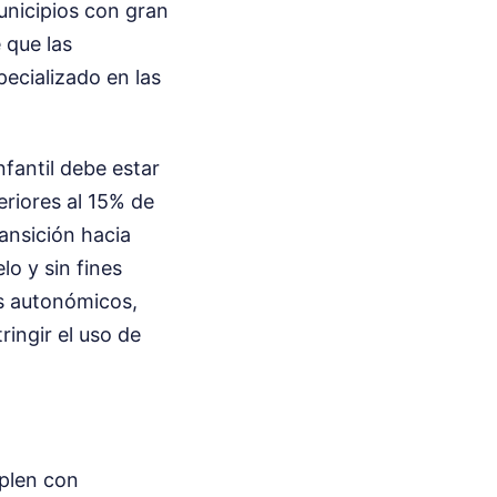
unicipios con gran
 que las
pecializado en las
nfantil debe estar
eriores al 15% de
ansición hacia
lo y sin fines
os autonómicos,
ingir el uso de
mplen con