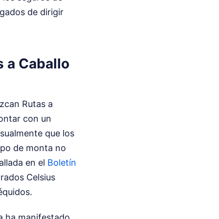
gados de dirigir
 a Caballo
ezcan Rutas a
contar con un
nsualmente que los
uipo de monta no
allada en el
Boletín
grados Celsius
équidos.
la ha manifestado