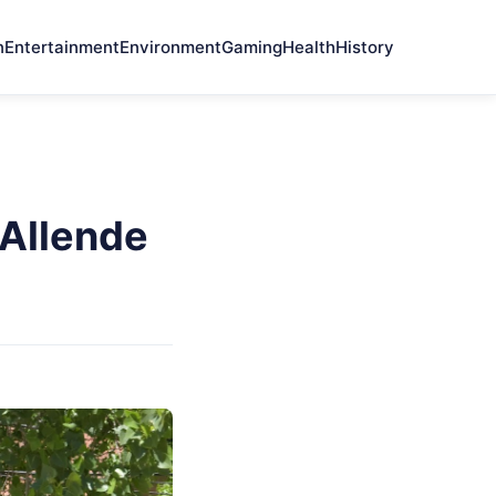
n
Entertainment
Environment
Gaming
Health
History
 Allende