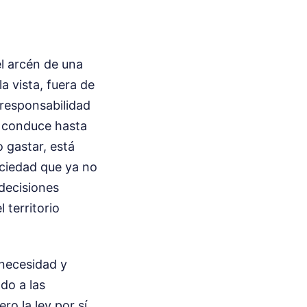
el arcén de una
a vista, fuera de
 responsabilidad
e conduce hasta
o gastar, está
ociedad que ya no
 decisiones
 territorio
necesidad y
do a las
ro la ley por sí