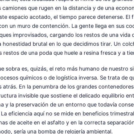
os camiones que rugen en la distancia y de una econ
te espacio acotado, el tiempo parece detenerse. El fl
on un muro de contención. La gente llega en sus coc
ques improvisados, cargando los restos de una vida 
 honestidad brutal en lo que decidimos tirar. Un colc
s restos de una poda que huele a resina fresca y a ti
ue sobra es, quizás, el reto más humano de nuestro si
ocesos químicos o de logística inversa. Se trata de 
s atrás. En la penumbra de los grandes contenedores 
uctura invisible que sostiene el delicado equilibrio en
ona y la preservación de un entorno que todavía conse
La eficiencia aquí no se mide en beneficios trimestral
s de aceite en el asfalto y en la correcta separació
 modo, sería una bomba de relojería ambiental.