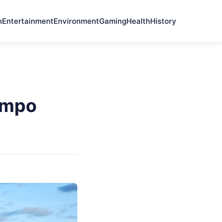
n
Entertainment
Environment
Gaming
Health
History
ampo