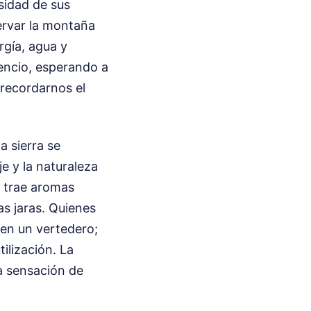
osidad de sus
ervar la montaña
rgía, agua y
encio, esperando a
 recordarnos el
a sierra se
je y la naturaleza
s trae aromas
as jaras. Quienes
 en un vertedero;
ilización. La
na sensación de