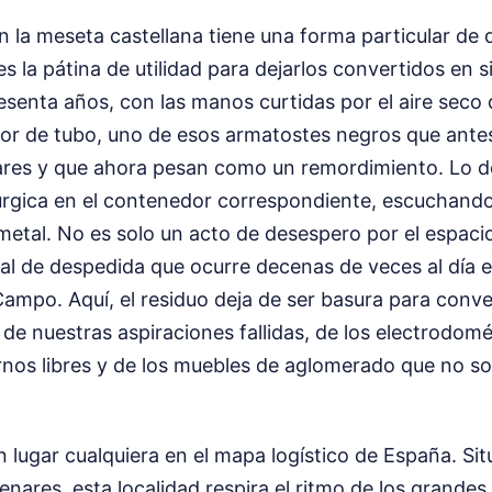
 en la meseta castellana tiene una forma particular de
les la pátina de utilidad para dejarlos convertidos en 
senta años, con las manos curtidas por el aire seco 
sor de tubo, uno de esos armatostes negros que antes
ares y que ahora pesan como un remordimiento. Lo d
túrgica en el contenedor correspondiente, escuchando
 metal. No es solo un acto de desespero por el espaci
tual de despedida que ocurre decenas de veces al día 
Campo. Aquí, el residuo deja de ser basura para conve
 de nuestras aspiraciones fallidas, de los electrodom
nos libres y de los muebles de aglomerado que no so
n lugar cualquiera en el mapa logístico de España. Si
enares, esta localidad respira el ritmo de los grandes