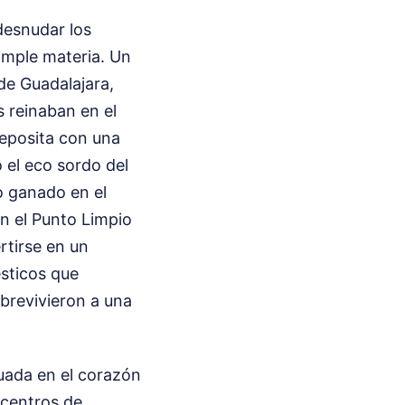
 desnudar los
simple materia. Un
de Guadalajara,
 reinaban en el
eposita con una
 el eco sordo del
o ganado en el
en el Punto Limpio
rtirse en un
ésticos que
brevivieron a una
tuada en el corazón
 centros de