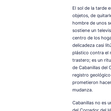
El sol de la tarde
objetos, de quitar
hombre de unos se
sostiene un televi
centro de los hog
delicadeza casi li
plástico contra el
trastero; es un ri
de Cabanillas del 
registro geológico
prometieron hacer
mudanza.
Cabanillas no es u
del Corredor del H