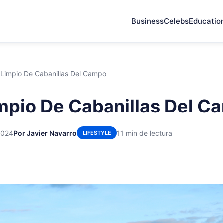
Business
Celebs
Educatio
 Limpio De Cabanillas Del Campo
mpio De Cabanillas Del C
2024
Por Javier Navarro
11 min de lectura
LIFESTYLE