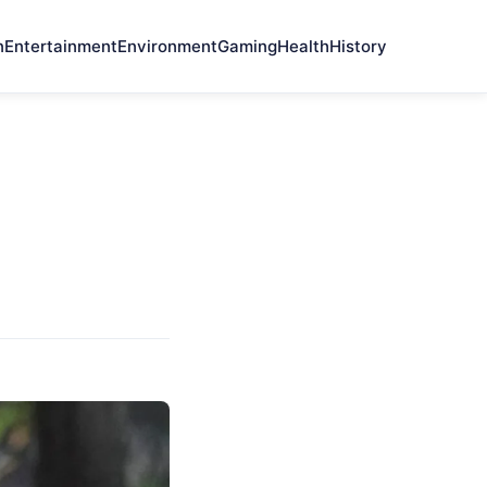
n
Entertainment
Environment
Gaming
Health
History