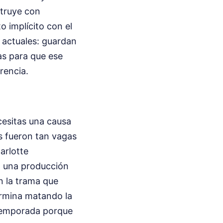
struye con
o implícito con el
 actuales: guardan
ias para que ese
rrencia.
cesitas una causa
es fueron tan vagas
arlotte
n una producción
n la trama que
termina matando la
 temporada porque