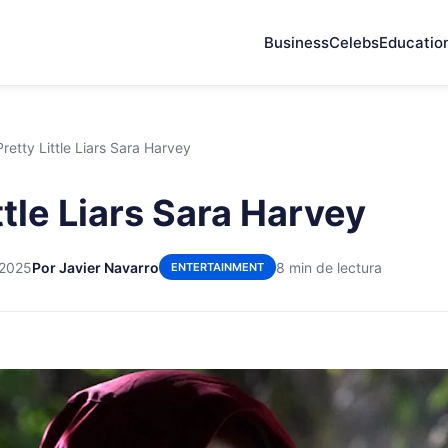
Business
Celebs
Educatio
Pretty Little Liars Sara Harvey
ttle Liars Sara Harvey
 2025
Por Javier Navarro
8 min de lectura
ENTERTAINMENT