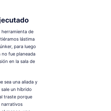
jecutado
 herramienta de
ntiéramos lástima
búnker, para luego
a no fue planeada
ión en la sala de
ue sea una aliada y
 sale un híbrido
al traste porque
 narrativos