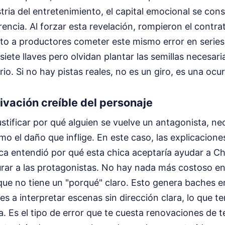
tria del entretenimiento, el capital emocional se con
encia. Al forzar esta revelación, rompieron el contrat
sto a productores cometer este mismo error en series
 siete llaves pero olvidan plantar las semillas necesar
rio. Si no hay pistas reales, no es un giro, es una ocu
tivación creíble del personaje
stificar por qué alguien se vuelve un antagonista, ne
o el daño que inflige. En este caso, las explicacion
ca entendió por qué esta chica aceptaría ayudar a Ch
turar a las protagonistas. No hay nada más costoso e
que no tiene un "porqué" claro. Esto genera baches e
res a interpretar escenas sin dirección clara, lo que 
a. Es el tipo de error que te cuesta renovaciones de