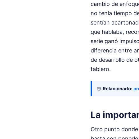
cambio de enfoque
no tenía tiempo de
sentían acartonad
que hablaba, recor
serie ganó impulso
diferencia entre a
de desarrollo de o
tablero.
📖
Relacionado:
pr
La importan
Otro punto donde s
basta con ponerle 