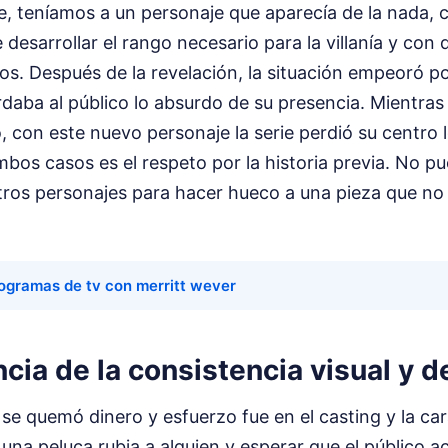
, teníamos a un personaje que aparecía de la nada, c
 desarrollar el rango necesario para la villanía y con 
os. Después de la revelación, la situación empeoró p
daba al público lo absurdo de su presencia. Mientra
, con este nuevo personaje la serie perdió su centro 
mbos casos es el respeto por la historia previa. No p
tros personajes para hacer hueco a una pieza que no 
ogramas de tv con merritt wever
cia de la consistencia visual y d
e quemó dinero y esfuerzo fue en el casting y la car
una peluca rubia a alguien y esperar que el público a