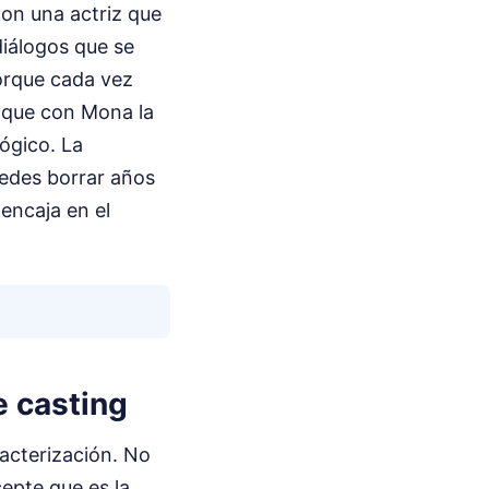
on una actriz que
diálogos que se
orque cada vez
s que con Mona la
lógico. La
uedes borrar años
encaja en el
e casting
acterización. No
cepte que es la