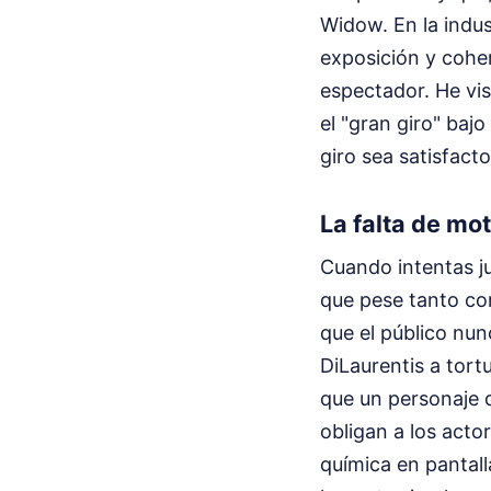
Widow. En la indus
exposición y coher
espectador. He vi
el "gran giro" bajo
giro sea satisfacto
La falta de mo
Cuando intentas ju
que pese tanto com
que el público nun
DiLaurentis a tor
que un personaje 
obligan a los acto
química en pantall