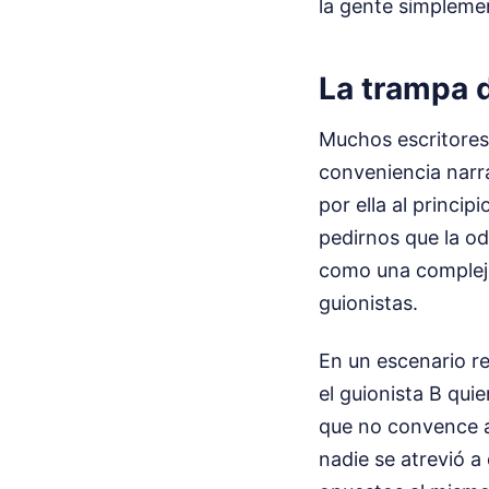
la gente simpleme
La trampa 
Muchos escritores
conveniencia narra
por ella al princi
pedirnos que la o
como una complejid
guionistas.
En un escenario rea
el guionista B quie
que no convence a 
nadie se atrevió a