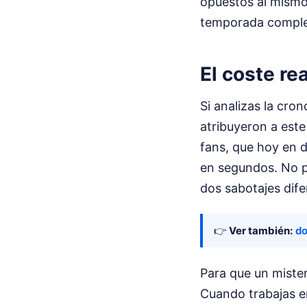
opuestos al mismo
temporada comple
El coste re
Si analizas la cron
atribuyeron a este
fans, que hoy en d
en segundos. No p
dos sabotajes dife
👉
Ver también:
do
Para que un mister
Cuando trabajas en