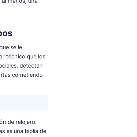
 al menos, una
mpos
que se le
or técnico que los
ociales, detectan
intas cometiendo
ón de relojero.
s es una biblia de