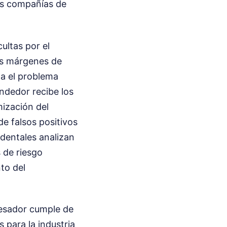
las compañías de
ultas por el
os márgenes de
na el problema
ndedor recibe los
mización del
e falsos positivos
dentales analizan
 de riesgo
to del
ocesador cumple de
 para la industria