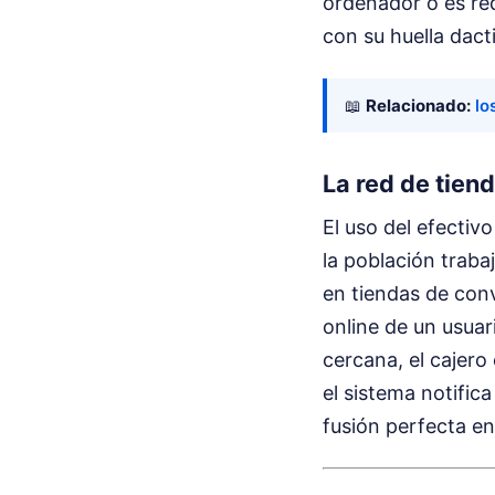
ordenador o es red
con su huella dacti
📖
Relacionado:
lo
La red de tien
El uso del efectiv
la población traba
en tiendas de con
online de un usuar
cercana, el cajero
el sistema notific
fusión perfecta en