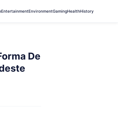
n
Entertainment
Environment
Gaming
Health
History
Forma De
udeste