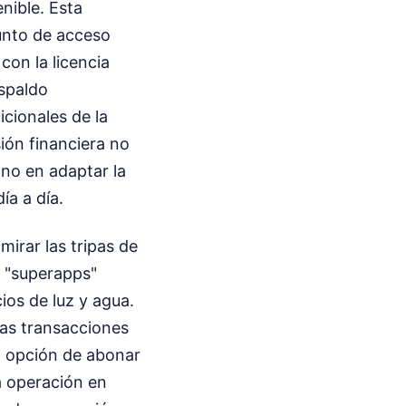
nible. Esta
unto de acceso
on la licencia
espaldo
icionales de la
sión financiera no
sino en adaptar la
ía a día.
irar las tripas de
s "superapps"
ios de luz y agua.
tas transacciones
a opción de abonar
la operación en