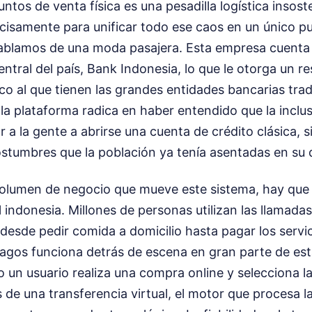
ntos de venta física es una pesadilla logística insoste
ecisamente para unificar todo ese caos en un único p
ablamos de una moda pasajera. Esta empresa cuenta c
central del país, Bank Indonesia, lo que le otorga un r
tico al que tienen las grandes entidades bancarias trad
e la plataforma radica en haber entendido que la inclu
r a la gente a abrirse una cuenta de crédito clásica, 
ostumbres que la población ya tenía asentadas en su d
volumen de negocio que mueve este sistema, hay que m
l indonesia. Millones de personas utilizan las llamada
 desde pedir comida a domicilio hasta pagar los servic
pagos funciona detrás de escena en gran parte de es
 un usuario realiza una compra online y selecciona l
s de una transferencia virtual, el motor que procesa 