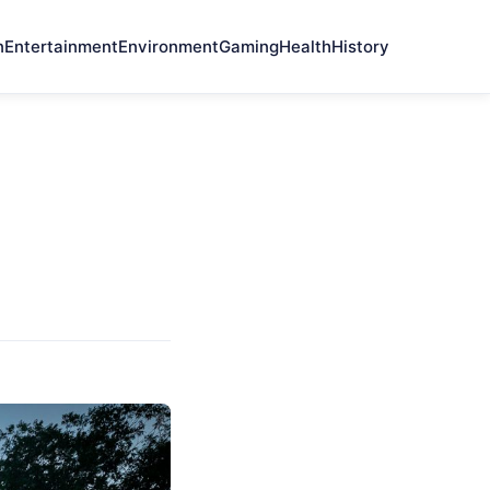
n
Entertainment
Environment
Gaming
Health
History