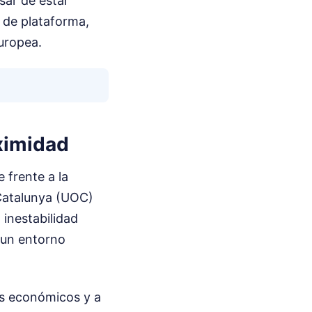
ar de estar
 de plataforma,
Europea.
oximidad
e frente a la
 Catalunya (UOC)
 inestabilidad
 un entorno
es económicos y a