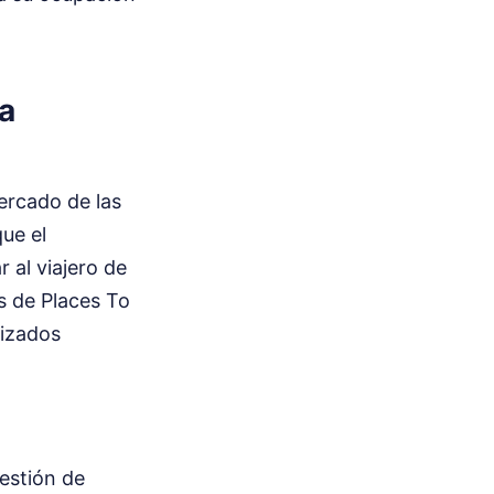
la
ercado de las
que el
 al viajero de
os de Places To
lizados
estión de