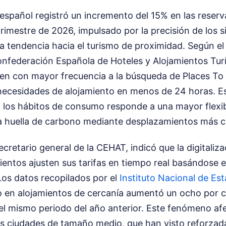
 español registró un incremento del 15% en las reserv
trimestre de 2026, impulsado por la precisión de los 
la tendencia hacia el turismo de proximidad. Según el
onfederación Española de Hoteles y Alojamientos Tur
rren con mayor frecuencia a la búsqueda de Places To
 necesidades de alojamiento en menos de 24 horas. E
los hábitos de consumo responde a una mayor flexibil
la huella de carbono mediante desplazamientos más c
ecretario general de la CEHAT, indicó que la digitaliz
ientos ajusten sus tarifas en tiempo real basándose e
 Los datos recopilados por el
Instituto Nacional de Est
o en alojamientos de cercanía aumentó un ocho por c
l mismo periodo del año anterior. Este fenómeno af
as ciudades de tamaño medio, que han visto reforzad