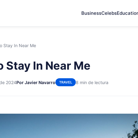
Business
Celebs
Educatio
o Stay In Near Me
o Stay In Near Me
 de 2024
Por Javier Navarro
8 min de lectura
TRAVEL