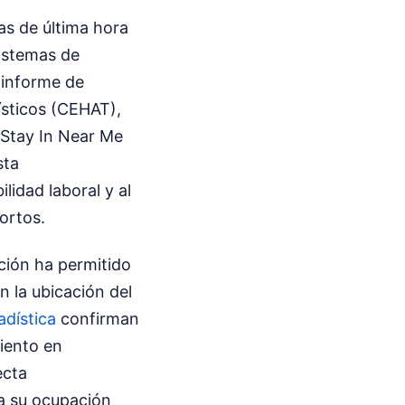
as de última hora
sistemas de
 informe de
ísticos (CEHAT),
 Stay In Near Me
sta
idad laboral y al
ortos.
ación ha permitido
n la ubicación del
adística
confirman
iento en
ecta
a su ocupación