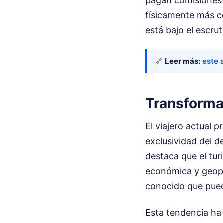
pagan comisiones 
físicamente más c
está bajo el escru
🔗
Leer más:
este 
Transformac
El viajero actual p
exclusividad del d
destaca que el tur
económica y geopol
conocido que pued
Esta tendencia ha