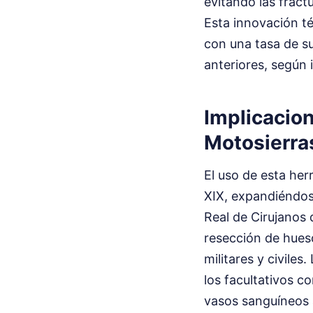
evitando las fract
Esta innovación té
con una tasa de s
anteriores, según 
Implicacio
Motosierras
El uso de esta her
XIX, expandiéndose
Real de Cirujanos 
resección de hues
militares y civile
los facultativos c
vasos sanguíneos