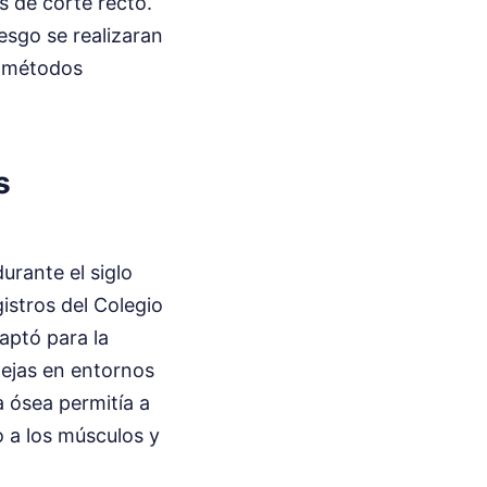
s de corte recto.
esgo se realizaran
s métodos
s
urante el siglo
istros del Colegio
aptó para la
lejas en entornos
a ósea permitía a
o a los músculos y