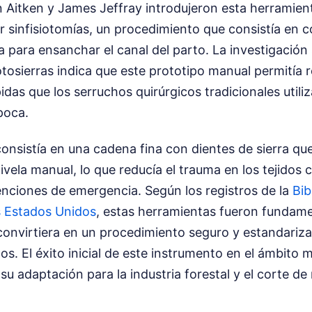
 Aitken y James Jeffray introdujeron esta herramient
ar sinfisiotomías, un procedimiento que consistía en co
ica para ensanchar el canal del parto. La investigació
osierras indica que este prototipo manual permitía re
idas que los serruchos quirúrgicos tradicionales utili
poca.
 consistía en una cadena fina con dientes de sierra q
ela manual, lo que reducía el trauma en los tejidos 
enciones de emergencia. Según los registros de la
Bib
s Estados Unidos
, estas herramientas fueron fundame
convirtiera en un procedimiento seguro y estandariza
s. El éxito inicial de este instrumento en el ámbito 
a su adaptación para la industria forestal y el corte d