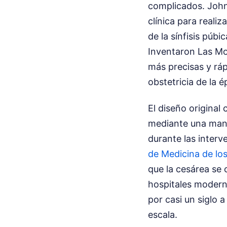
complicados. John
clínica para realiz
de la sínfisis púb
Inventaron Las Mot
más precisas y ráp
obstetricia de la é
El diseño original
mediante una maniv
durante las interv
de Medicina de lo
que la cesárea se 
hospitales moderno
por casi un siglo 
escala.