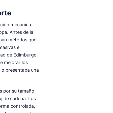
orte
ucción mecánica
opa. Antes de la
caban métodos que
 masivas e
idad de Edimburgo
e mejorar los
a o presentaba una
les por su tamaño
oj de cadena. Los
forma controlada,