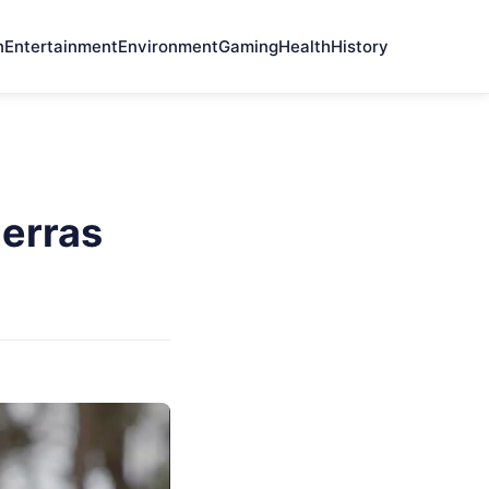
n
Entertainment
Environment
Gaming
Health
History
ierras