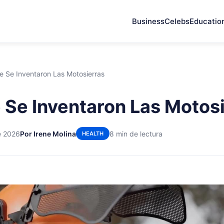
Business
Celebs
Educatio
e Se Inventaron Las Motosierras
 Se Inventaron Las Motos
e 2026
Por Irene Molina
8 min de lectura
HEALTH