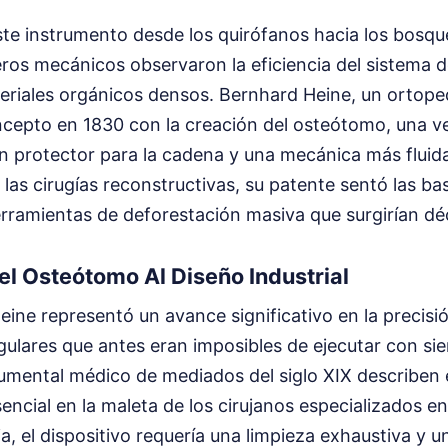
este instrumento desde los quirófanos hacia los bos
eros mecánicos observaron la eficiencia del sistema
eriales orgánicos densos. Bernhard Heine, un ortope
ncepto en 1830 con la creación del osteótomo, una v
n protector para la cadena y una mecánica más fluid
las cirugías reconstructivas, su patente sentó las b
herramientas de deforestación masiva que surgirían d
el Osteótomo Al Diseño Industrial
ine representó un avance significativo en la precisió
gulares que antes eran imposibles de ejecutar con sier
rumental médico de mediados del siglo XIX describen 
ncial en la maleta de los cirujanos especializados e
ia, el dispositivo requería una limpieza exhaustiva y