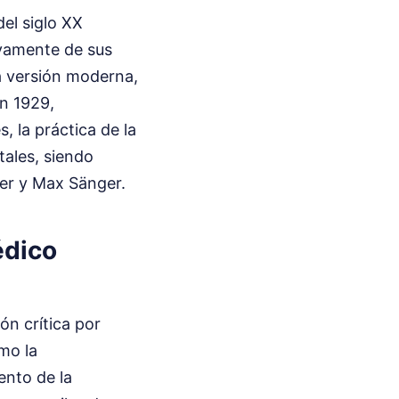
del siglo XX
ivamente de sus
la versión moderna,
en 1929,
 la práctica de la
tales, siendo
rer y Max Sänger.
édico
ión crítica por
mo la
nto de la