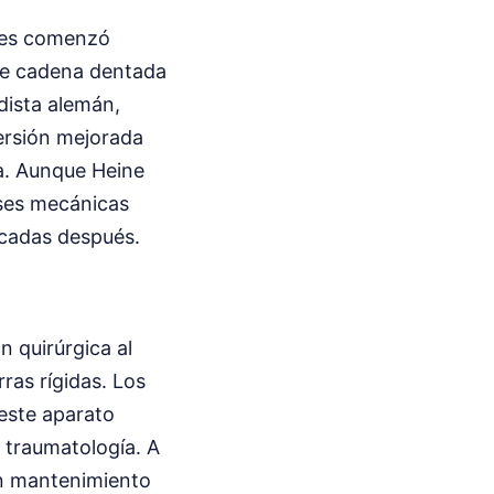
ques comenzó
 de cadena dentada
dista alemán,
ersión mejorada
a. Aunque Heine
ases mecánicas
écadas después.
n quirúrgica al
ras rígidas. Los
este aparato
n traumatología. A
 un mantenimiento