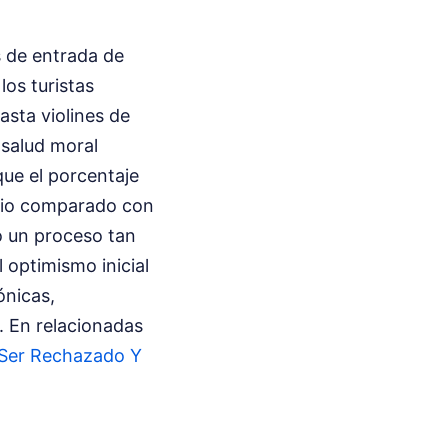
s de entrada de
los turistas
sta violines de
 salud moral
que el porcentaje
orio comparado con
o un proceso tan
 optimismo inicial
ónicas,
a.
En relacionadas
A Ser Rechazado Y