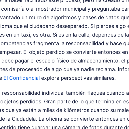
ría haber facilitado este proceso, pero ha creado un
a comisaría o al mostrador municipal y preguntaba car
 levantado un muro de algoritmos y bases de datos qu
ioma que el ciudadano desesperado. Si pierdes algo e
es en un taxi, es otra. Si es en la calle, dependes de 
 competencias fragmenta la responsabilidad y hace 
empezar. El objeto perdido se convierte entonces en
e debe pagar el espacio físico de almacenamiento, el 
ostes de procesado de algo que ya nadie reclama.
Info
de
El Confidencial
explora perspectivas similares.
 responsabilidad individual también flaquea cuando 
objetos perdidos. Gran parte de lo que termina en es
as que ya están a miles de kilómetros cuando su mal
e la Ciudadela. La oficina se convierte entonces en 
sentido tiene guardar una cámara de fotos durante do