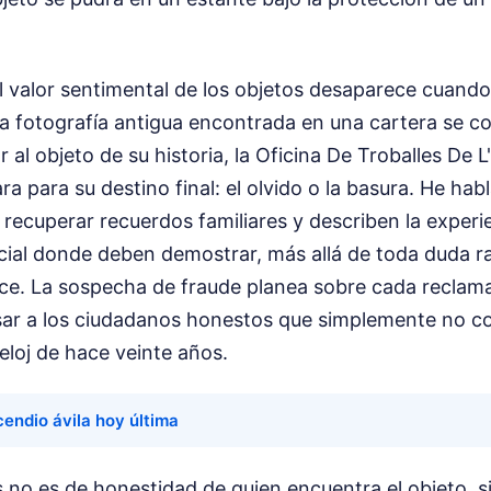
 valor sentimental de los objetos desaparece cuando
Una fotografía antigua encontrada en una cartera se co
r al objeto de su historia, la Oficina De Troballes De 
ra para su destino final: el olvido o la basura. He ha
 recuperar recuerdos familiares y describen la exper
icial donde deben demostrar, más allá de toda duda r
ece. La sospecha de fraude planea sobre cada reclama
sar a los ciudadanos honestos que simplemente no co
loj de hace veinte años.
cendio ávila hoy última
s no es de honestidad de quien encuentra el objeto, 