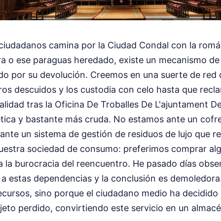
 ciudadanos camina por la Ciudad Condal con la román
era o ese paraguas heredado, existe un mecanismo de 
ndo por su devolución. Creemos en una suerte de red d
ros descuidos y los custodia con celo hasta que recl
ealidad tras la Oficina De Troballes De L'ajuntament D
ca y bastante más cruda. No estamos ante un cofre
ante un sistema de gestión de residuos de lujo que r
uestra sociedad de consumo: preferimos comprar al
 la burocracia del reencuentro. He pasado días obser
 a estas dependencias y la conclusión es demoledora.
 recursos, sino porque el ciudadano medio ha decidido
jeto perdido, convirtiendo este servicio en un alma