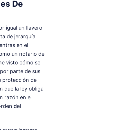
les De
r igual un llavero
ta de jerarquía
entras en el
 como un notario de
he visto cómo se
 por parte de sus
e protección de
n que la ley obliga
n razón en el
orden del