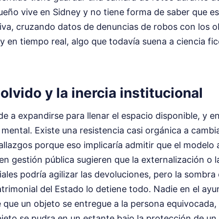
ño vive en Sidney y no tiene forma de saber que está
iva, cruzando datos de denuncias de robos con los o
 en tiempo real, algo que todavía suena a ciencia ficc
olvido y la inercia institucional
de a expandirse para llenar el espacio disponible, y en
y mental. Existe una resistencia casi orgánica a cambi
allazgos porque eso implicaría admitir que el modelo 
n gestión pública sugieren que la externalización o 
ales podría agilizar las devoluciones, pero la sombra 
trimonial del Estado lo detiene todo. Nadie en el ay
e que un objeto se entregue a la persona equivocada, 
bjeto se pudra en un estante bajo la protección de un