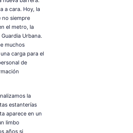
a nueva barrera.
a a cara. Hoy, la
e no siempre
n el metro, la
la Guardia Urbana.
que muchos
 una carga para el
personal de
rmación
analizamos la
tas estanterías
eta aparece en un
un limbo
s años si