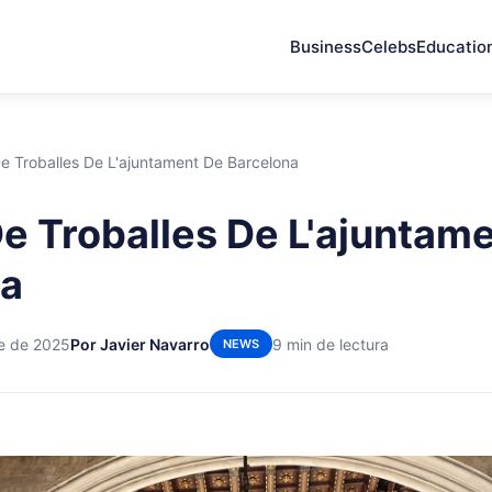
Business
Celebs
Educatio
De Troballes De L'ajuntament De Barcelona
De Troballes De L'ajuntam
na
re de 2025
Por Javier Navarro
9 min de lectura
NEWS