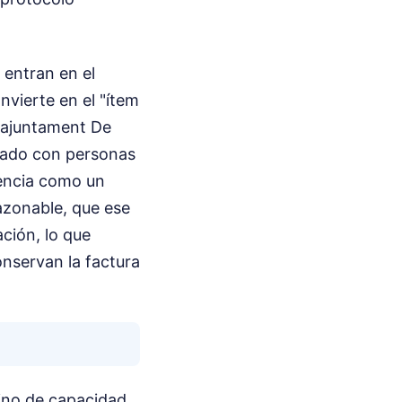
 entran en el
nvierte en el "ítem
L'ajuntament De
blado con personas
iencia como un
azonable, que ese
ción, lo que
nservan la factura
sino de capacidad