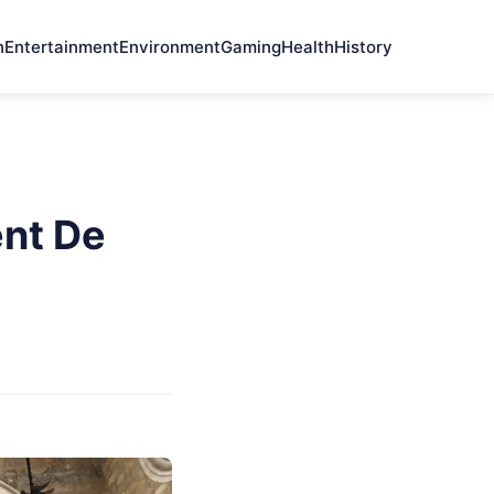
n
Entertainment
Environment
Gaming
Health
History
ent De