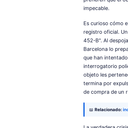
impecable.
Es curioso cómo el
registro oficial. 
452-B". Al despoja
Barcelona lo prepa
que han intentado
interrogatorio pol
objeto les perten
termina por expul
de compra de un re
📖
Relacionado:
in
La verdadera crisi