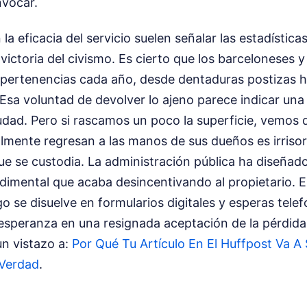
nvocar.
la eficacia del servicio suelen señalar las estadística
ictoria del civismo. Es cierto que los barceloneses y 
 pertenencias cada año, desde dentaduras postizas ha
. Esa voluntad de devolver lo ajeno parece indicar una
iudad. Pero si rascamos un poco la superficie, vemos 
almente regresan a las manos de sus dueños es irris
ue se custodia. La administración pública ha diseñad
imental que acaba desincentivando al propietario. El
go se disuelve en formularios digitales y esperas telef
esperanza en una resignada aceptación de la pérdid
n vistazo a:
Por Qué Tu Artículo En El Huffpost Va 
 Verdad
.