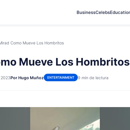
Business
Celebs
Educatio
Mirad Como Mueve Los Hombritos
omo Mueve Los Hombritos
e 2023
Por Hugo Muñoz
9 min de lectura
ENTERTAINMENT