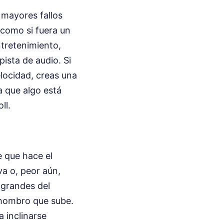
 mayores fallos
 como si fuera un
ntretenimiento,
pista de audio. Si
locidad, creas una
a que algo está
ll.
e que hace el
a o, peor aún,
 grandes del
l hombro que sube.
a inclinarse