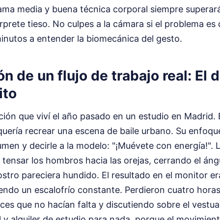
ama media y buena técnica corporal siempre superar
érprete tieso. No culpes a la cámara si el problema es
inutos a entender la biomecánica del gesto.
 de un flujo de trabajo real: El 
ito
ción que viví el año pasado en un estudio en Madrid. E
quería recrear una escena de baile urbano. Su enfoqu
men y decirle a la modelo: "¡Muévete con energía!". 
tensar los hombros hacia las orejas, cerrando el ángu
stro pareciera hundido. El resultado en el monitor e
iendo un escalofrío constante. Perdieron cuatro horas
ces que no hacían falta y discutiendo sobre el vestua
 y alquiler de estudio para nada, porque el movimien