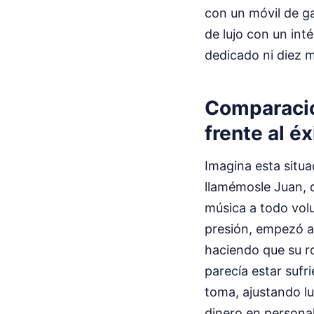
con un móvil de g
de lujo con un int
dedicado ni diez m
Comparación
frente al éx
Imagina esta situa
llamémosle Juan, 
música a todo volu
presión, empezó a 
haciendo que su ro
parecía estar sufr
toma, ajustando lu
dinero en personal