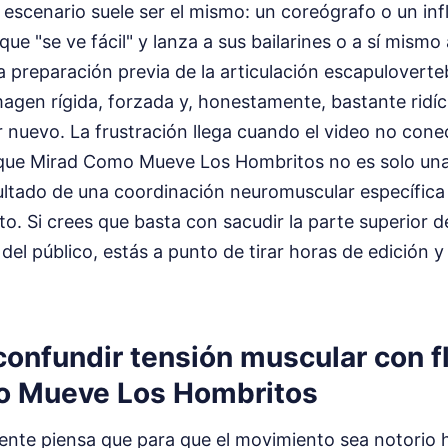
 escenario suele ser el mismo: un coreógrafo o un in
ue "se ve fácil" y lanza a sus bailarines o a sí mismo 
a preparación previa de la articulación escapuloverte
agen rígida, forzada y, honestamente, bastante ridí
r nuevo. La frustración llega cuando el video no cone
que Mirad Como Mueve Los Hombritos no es solo una
esultado de una coordinación neuromuscular específica
o. Si crees que basta con sacudir la parte superior d
del público, estás a punto de tirar horas de edición y
 confundir tensión muscular con f
o Mueve Los Hombritos
gente piensa que para que el movimiento sea notorio