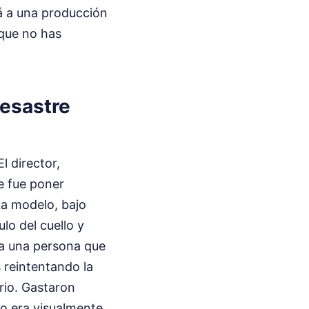
á a una producción
 que no has
desastre
l director,
e fue poner
La modelo, bajo
lo del cuello y
ra una persona que
 reintentando la
rio. Gastaron
to era visualmente