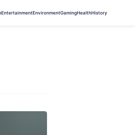
n
Entertainment
Environment
Gaming
Health
History