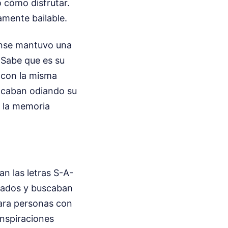
 cómo disfrutar.
amente bailable.
ense mantuvo una
 Sabe que es su
o con la misma
 acaban odiando su
a la memoria
n las letras S-A-
isados y buscaban
para personas con
onspiraciones