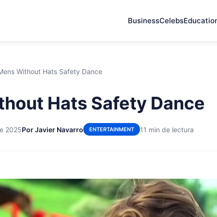
Business
Celebs
Educatio
Mens Without Hats Safety Dance
hout Hats Safety Dance
de 2025
Por Javier Navarro
11 min de lectura
ENTERTAINMENT