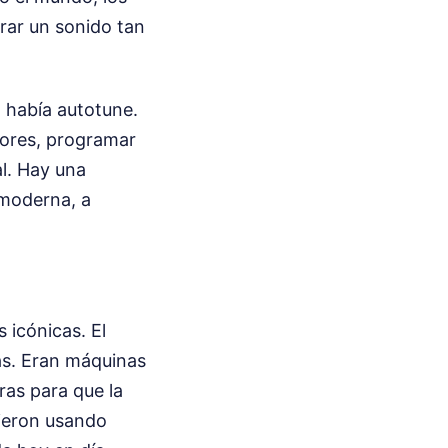
rar un sonido tan
o había autotune.
adores, programar
al. Hay una
 moderna, a
 icónicas. El
as. Eran máquinas
ras para que la
uieron usando