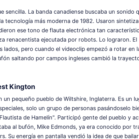
ue sencilla. La banda canadiense buscaba un sonido q
 la tecnología más moderna de 1982. Usaron sintetiz
dieron ese tono de flauta electrónica tan característi
a renacentista ejecutada por robots. Lo lograron. El 
 lados, pero cuando el videoclip empezó a rotar en l
ufón saltando por campos ingleses cambió la trayecto
est Kington
en un pequeño pueblo de Wiltshire, Inglaterra. Es un l
speciales, solo un grupo de personas pasándoselo bie
Flautista de Hamelín". Participó gente del pueblo y act
taba al bufón, Mike Edmonds, ya era conocido por tra
rs. Su energía en pantalla vendió la idea de que baila