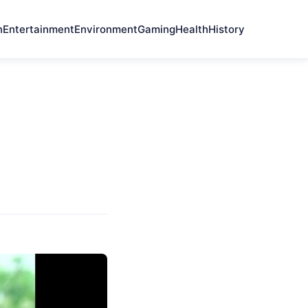
n
Entertainment
Environment
Gaming
Health
History