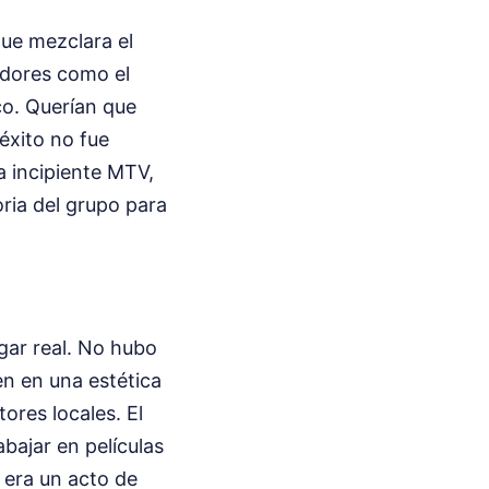
ue mezclara el
adores como el
co. Querían que
éxito no fue
a incipiente MTV,
ria del grupo para
ugar real. No hubo
n en una estética
ores locales. El
bajar en películas
r era un acto de