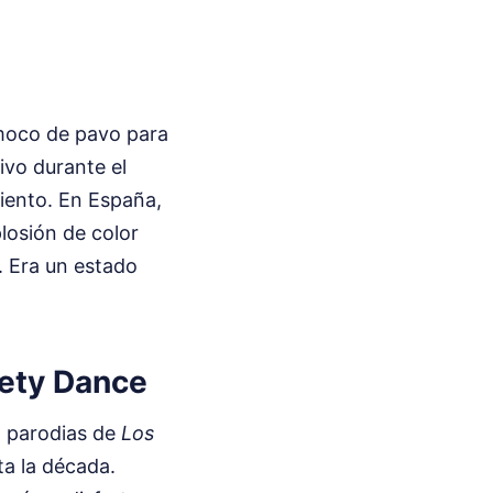
 moco de pavo para
vo durante el
iento. En España,
losión de color
. Era un estado
fety Dance
 parodias de
Los
ta la década.