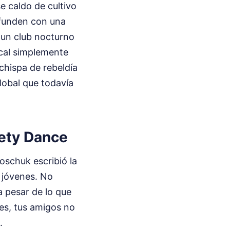
e caldo de cultivo
funden con una
n un club nocturno
ocal simplemente
chispa de rebeldía
global que todavía
fety Dance
oschuk escribió la
s jóvenes. No
a pesar de lo que
res, tus amigos no
.