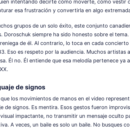
uien intentando decirte cómo moverte, cómo vestir o
urar esa frustración y convertirla en algo extremad
uchos grupos de un solo éxito, este conjunto canadi
es. Doroschuk siempre ha sido honesto sobre el tema.
eniega de él. Al contrario, lo toca en cada conciert
83. Eso es respeto por la audiencia. Muchos artistas
a. Él no. Él entiende que esa melodía pertenece ya 
 XX.
guaje de signos
que los movimientos de manos en el video representa
je de signos. Es mentira. Esos gestos fueron improv
 visual impactante, no transmitir un mensaje oculto 
iva. A veces, un baile es solo un baile. No busques c