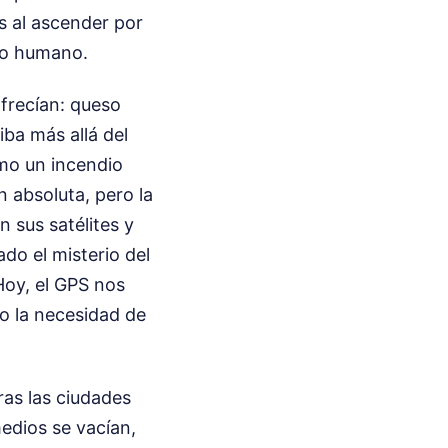
s al ascender por
tro humano.
ofrecían: queso
ba más allá del
omo un incendio
ón absoluta, pero la
 sus satélites y
ado el misterio del
Hoy, el GPS nos
o la necesidad de
ras las ciudades
edios se vacían,