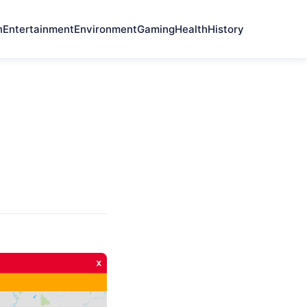
n
Entertainment
Environment
Gaming
Health
History