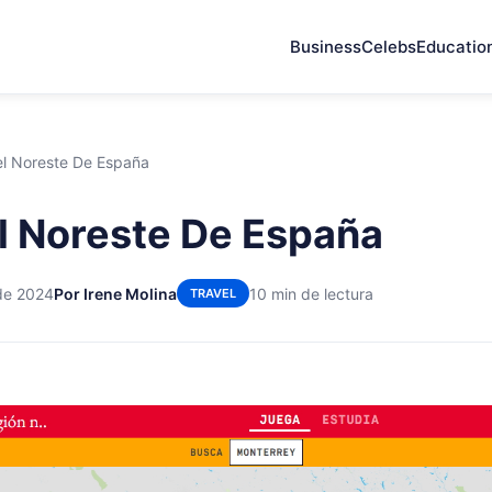
Business
Celebs
Educatio
l Noreste De España
 Noreste De España
de 2024
Por Irene Molina
10 min de lectura
TRAVEL