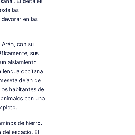
sanal. El delta es
esde las
 devorar en las
e Arán, con su
ráficamente, sus
 un aislamiento
a lengua occitana.
a meseta dejan de
 Los habitantes de
s animales con una
mpleto.
aminos de hierro.
 del espacio. El