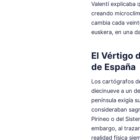
Valentí explicaba q
creando microclima
cambia cada veinte
euskera, en una da
El Vértigo 
de España
Los cartógrafos de
diecinueve a un de
península exigía s
consideraban sagr
Pirineo o del Sist
embargo, al trazar
realidad física si