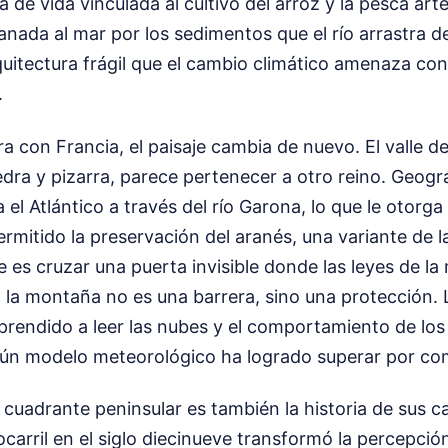
de vida vinculada al cultivo del arroz y la pesca arte
ganada al mar por los sedimentos que el río arrastra d
uitectura frágil que el cambio climático amenaza con
.
ra con Francia, el paisaje cambia de nuevo. El valle d
edra y pizarra, parece pertenecer a otro reino. Geog
 el Atlántico a través del río Garona, lo que le otorga
ermitido la preservación del aranés, una variante de l
le es cruzar una puerta invisible donde las leyes de l
, la montaña no es una barrera, sino una protección.
prendido a leer las nubes y el comportamiento de lo
gún modelo meteorológico ha logrado superar por co
e cuadrante peninsular es también la historia de sus c
ocarril en el siglo diecinueve transformó la percepción