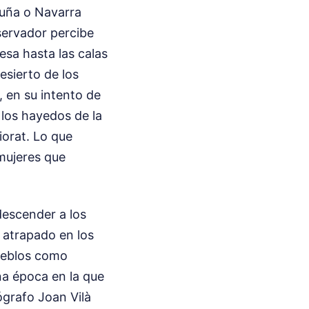
aluña o Navarra
servador percibe
esa hasta las calas
esierto de los
 en su intento de
 los hayedos de la
iorat. Lo que
mujeres que
descender a los
 atrapado en los
pueblos como
a época en la que
ógrafo Joan Vilà