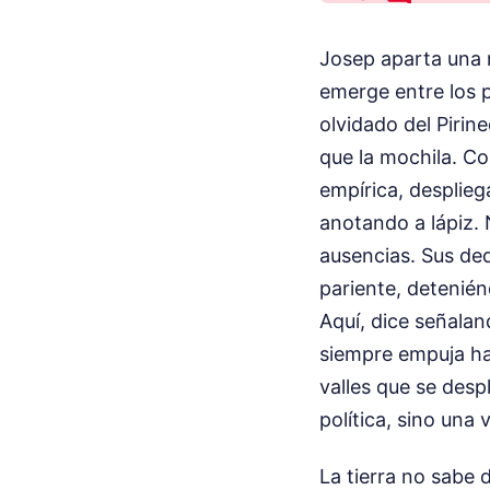
Josep aparta una r
emerge entre los p
olvidado del Pirin
que la mochila. C
empírica, desplie
anotando a lápiz. 
ausencias. Sus ded
pariente, detenién
Aquí, dice señalan
siempre empuja hac
valles que se desp
política, sino una 
La tierra no sabe