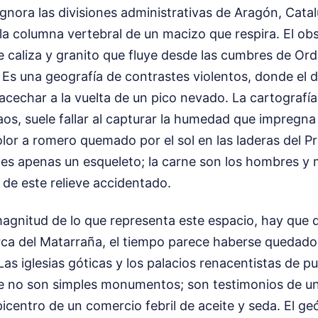
 ignora las divisiones administrativas de Aragón, Cat
la columna vertebral de un macizo que respira. El ob
 caliza y granito que fluye desde las cumbres de Ord
 Es una geografía de contrastes violentos, donde el d
echar a la vuelta de un pico nevado. La cartografía,
os, suele fallar al capturar la humedad que impregna
 olor a romero quemado por el sol en las laderas del Pr
 es apenas un esqueleto; la carne son los hombres y 
s de este relieve accidentado.
magnitud de lo que representa este espacio, hay que 
arca del Matarraña, el tiempo parece haberse quedado
Las iglesias góticas y los palacios renacentistas de 
te no son simples monumentos; son testimonios de un
picentro de un comercio febril de aceite y seda. El ge