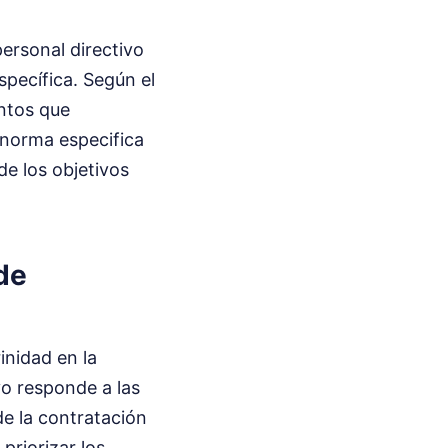
personal directivo
specífica. Según el
entos que
 norma especifica
de los objetivos
de
inidad en la
vo responde a las
de la contratación
priorizar los