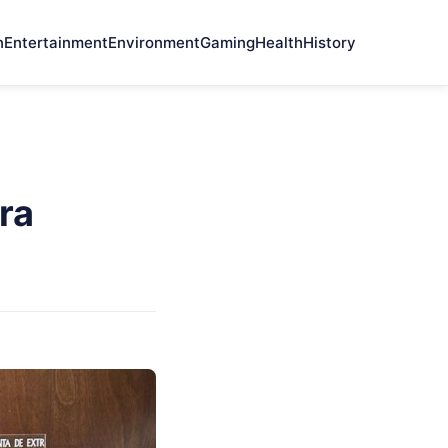
n
Entertainment
Environment
Gaming
Health
History
ra