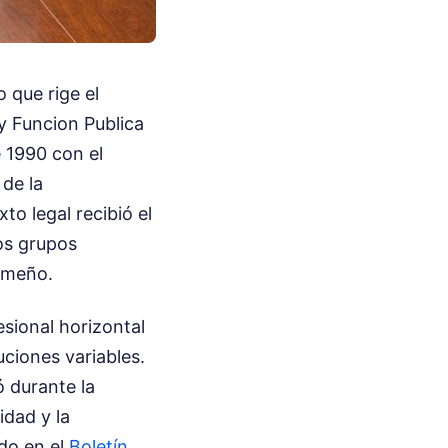
que rige el
y Funcion Publica
e 1990 con el
 de la
to legal recibió el
os grupos
remeño.
esional horizontal
ciones variables.
 durante la
idad y la
ado en el
Boletín