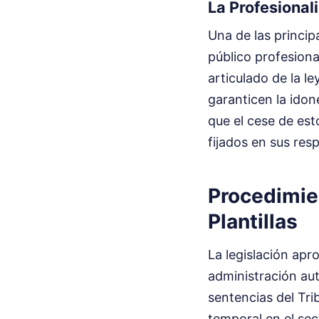
La Profesional
Una de las princip
público profesiona
articulado de la l
garanticen la idon
que el cese de est
fijados en sus res
Procedimie
Plantillas
La legislación apr
administración aut
sentencias del Tri
temporal en el sec