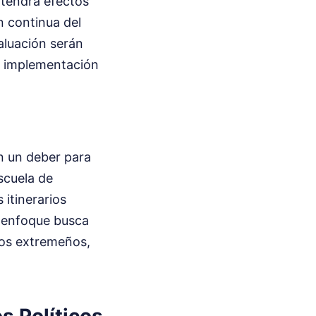
n tendrá efectos
n continua del
aluación serán
su implementación
n un deber para
scuela de
 itinerarios
e enfoque busca
 los extremeños,