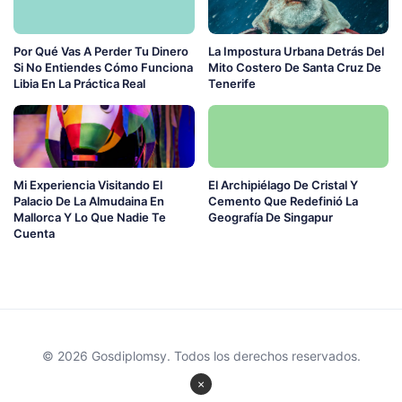
Por Qué Vas A Perder Tu Dinero
La Impostura Urbana Detrás Del
Si No Entiendes Cómo Funciona
Mito Costero De Santa Cruz De
Libia En La Práctica Real
Tenerife
Mi Experiencia Visitando El
El Archipiélago De Cristal Y
Palacio De La Almudaina En
Cemento Que Redefinió La
Mallorca Y Lo Que Nadie Te
Geografía De Singapur
Cuenta
© 2026 Gosdiplomsy. Todos los derechos reservados.
×