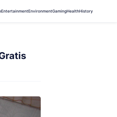
n
Entertainment
Environment
Gaming
Health
History
Gratis