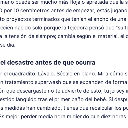
 mano puede ser mucho más floja o apretada que la su
 por 10 centímetros antes de empezar, estás jugando 
sto proyectos terminados que tenían el ancho de una t
 recién nacido solo porque la tejedora pensó que "su t
e la tensión de siempre; cambia según el material, el 
se día.
el desastre antes de que ocurra
jer el cuadradito. Lávalo. Sécalo en plano. Mira cómo
con tratamiento superwash que se expanden de forma 
rón que descargaste no te advierte de esto, tu jersey
estido lánguido tras el primer baño del bebé. Si despu
s medidas han cambiado, tienes que recalcular los p
Es mejor perder media hora midiendo que diez horas