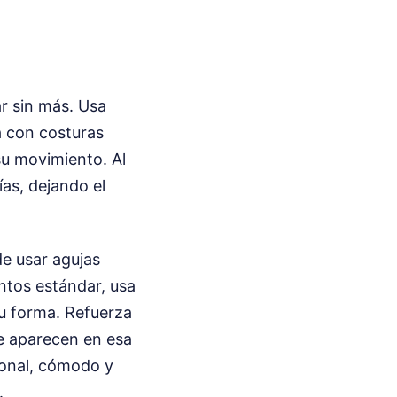
r sin más. Usa
da con costuras
su movimiento. Al
ías, dejando el
de usar agujas
untos estándar, usa
su forma. Refuerza
ue aparecen en esa
cional, cómodo y
.