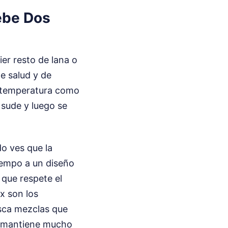
Bebe Dos
er resto de lana o
de salud y de
a temperatura como
o sude y luego se
o ves que la
tiempo a un diseño
 que respete el
x son los
usca mezclas que
se mantiene mucho