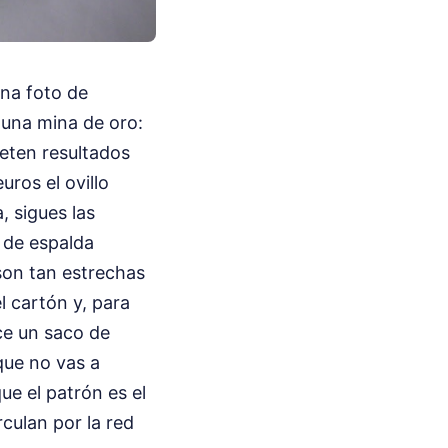
una foto de
 una mina de oro:
eten resultados
ros el ovillo
, sigues las
r de espalda
 son tan estrechas
l cartón y, para
ce un saco de
que no vas a
ue el patrón es el
culan por la red