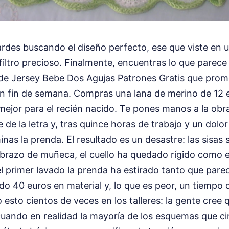
rdes buscando el diseño perfecto, ese que viste en 
iltro precioso. Finalmente, encuentras lo que parece
o de Jersey Bebe Dos Agujas Patrones Gratis que prom
n fin de semana. Compras una lana de merino de 12 eu
mejor para el recién nacido. Te pones manos a la obra
e de la letra y, tras quince horas de trabajo y un dolo
inas la prenda. El resultado es un desastre: las sisas
brazo de muñeca, el cuello ha quedado rígido como e
l primer lavado la prenda ha estirado tanto que pare
do 40 euros en material y, lo que es peor, un tiempo 
 esto cientos de veces en los talleres: la gente cree q
uando en realidad la mayoría de los esquemas que cir