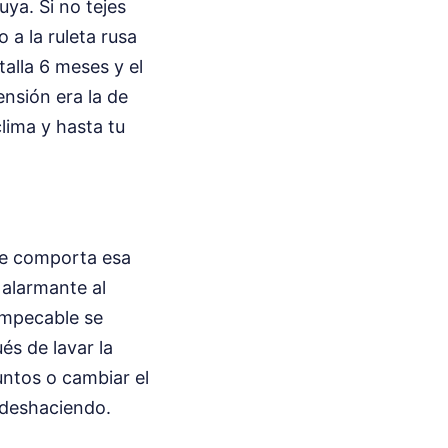
ya. Si no tejes
a la ruleta rusa
alla 6 meses y el
ensión era la de
clima y hasta tu
 se comporta esa
alarmante al
 impecable se
és de lavar la
untos o cambiar el
 deshaciendo.