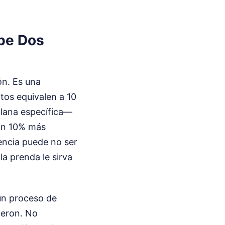
ebe Dos
ón. Es una
tos equivalen a 10
 lana específica—
 un 10% más
rencia puede no ser
la prenda le sirva
un proceso de
ieron. No