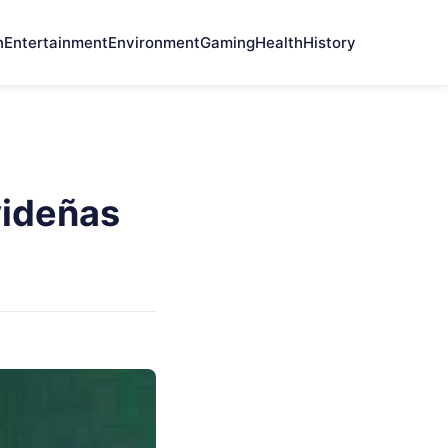
n
Entertainment
Environment
Gaming
Health
History
ideñas