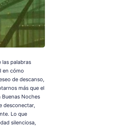
 las palabras
al en cómo
deseo de descanso,
gotarnos más que el
na Buenas Noches
e desconectar,
nte. Lo que
edad silenciosa,