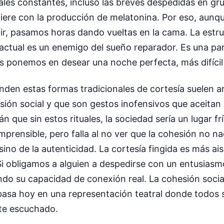
ales constantes, incluso las breves despedidas en gr
rfiere con la producción de melatonina. Por eso, aun
r, pasamos horas dando vueltas en la cama. La estru
actual es un enemigo del sueño reparador. Es una par
s ponemos en desear una noche perfecta, más difícil 
enden estas formas tradicionales de cortesía suelen 
ión social y que son gestos inofensivos que aceitan
án que sin estos rituales, la sociedad sería un lugar f
prensible, pero falla al no ver que la cohesión no na
sino de la autenticidad. La cortesía fingida es más ais
Si obligamos a alguien a despedirse con un entusiasm
do su capacidad de conexión real. La cohesión social
 basa hoy en una representación teatral donde todos 
nte escuchado.