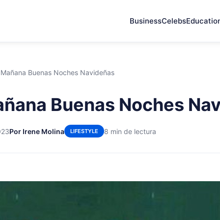
Business
Celebs
Educatio
 Mañana Buenas Noches Navideñas
añana Buenas Noches Nav
023
Por Irene Molina
8 min de lectura
LIFESTYLE