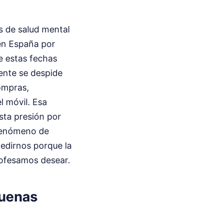
s de salud mental
 en España por
te estas fechas
ente se despide
ompras,
l móvil. Esa
sta presión por
 fenómeno de
edirnos porque la
rofesamos desear.
Buenas