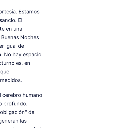
ortesía. Estamos
sancio. El
rte en una
na Buenas Noches
r igual de
a. No hay espacio
octurno es, en
 que
smedidos.
El cerebro humano
ño profundo.
obligación" de
generan las