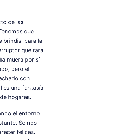
to de las
. Tenemos que
 brindis, para la
erruptor que rara
ía muera por sí
do, pero el
pachado con
l es una fantasía
 de hogares.
ando el entorno
stante. Se nos
recer felices.