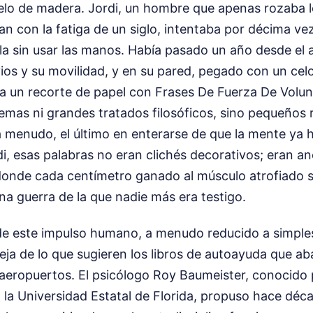
elo de madera. Jordi, un hombre que apenas rozaba l
n con la fatiga de un siglo, intentaba por décima v
illa sin usar las manos. Había pasado un año desde el
ios y su movilidad, y en su pared, pegado con un cel
a un recorte de papel con Frases De Fuerza De Volun
mas ni grandes tratados filosóficos, sino pequeños 
a menudo, el último en enterarse de que la mente ya 
di, esas palabras no eran clichés decorativos; eran a
a donde cada centímetro ganado al músculo atrofiado 
una guerra de la que nadie más era testigo.
 de este impulso humano, a menudo reducido a simple
a de lo que sugieren los libros de autoayuda que aba
 aeropuertos. El psicólogo Roy Baumeister, conocido 
 la Universidad Estatal de Florida, propuso hace déc