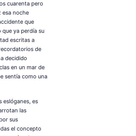
os cuarenta pero
ez esa noche
 accidente que
o que ya perdía su
tad escritas a
recordatorios de
ha decidido
nclas en un mar de
se sentía como una
s eslóganes, es
rrotan las
por sus
adas el concepto