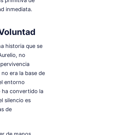
s primitiva de
ad inmediata.
 Voluntad
a historia que se
urelio, no
upervivencia
e no era la base de
el entorno
 ha convertido la
l silencio es
as de
ujer de manos