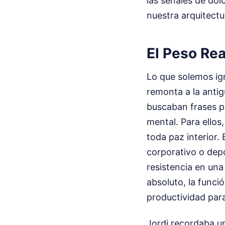
las señales de dol
nuestra arquitectu
El Peso Rea
Lo que solemos ign
remonta a la antig
buscaban frases p
mental. Para ellos
toda paz interior.
corporativo o depo
resistencia en una
absoluto, la funci
productividad para
Jordi recordaba un