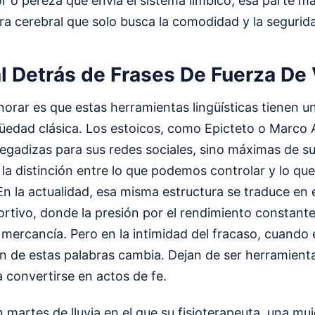
or o pereza que envía el sistema límbico, esa parte má
ra cerebral que solo busca la comodidad y la segurid
l Detrás de Frases De Fuerza De
orar es que estas herramientas lingüísticas tienen un
üedad clásica. Los estoicos, como Epicteto o Marco A
egadizas para sus redes sociales, sino máximas de s
, la distinción entre lo que podemos controlar y lo qu
 En la actualidad, esa misma estructura se traduce en 
rtivo, donde la presión por el rendimiento constante
 mercancía. Pero en la intimidad del fracaso, cuando e
ón de estas palabras cambia. Dejan de ser herramient
 convertirse en actos de fe.
 martes de lluvia en el que su fisioterapeuta, una m