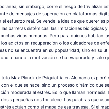
oránea, sin embargo, corre el riesgo de trivializar es
te de mensajes de superación en plataformas digit
 el esfuerzo real. Se vende la idea de que querer es
las barreras sistémicas, las limitaciones biológicas y
 muchas vidas humanas. Pero para quienes habitan las
los adictos en recuperación o los cuidadores de enf
deas no se encuentra en su popularidad, sino en su uti
dad, cuando la motivación se ha evaporado y solo que
tituto Max Planck de Psiquiatría en Alemania exploró c
o con el que se nace, sino un proceso dinámico que se
ición moderada al estrés. Es lo que llaman hormesis: 
n dosis pequeñas nos fortalece. Las palabras que us
strés actúan como el mapa de esa travesía. Si el ma