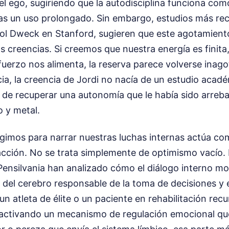
el ego, sugiriendo que la autodisciplina funciona co
as un uso prolongado. Sin embargo, estudios más rec
rol Dweck en Stanford, sugieren que este agotamien
 creencias. Si creemos que nuestra energía es finita,
uerzo nos alimenta, la reserva parece volverse inago
ia, la creencia de Jordi no nacía de un estudio acadé
l de recuperar una autonomía que le había sido arreb
 y metal.
egimos para narrar nuestras luchas internas actúa c
acción. No se trata simplemente de optimismo vacío.
Pensilvania han analizado cómo el diálogo interno mo
a del cerebro responsable de la toma de decisiones y e
n atleta de élite o un paciente en rehabilitación recu
 activando un mecanismo de regulación emocional qu