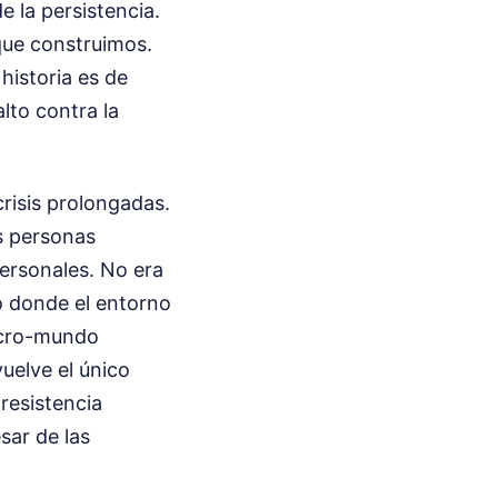
 la persistencia.
que construimos.
 historia es de
alto contra la
risis prolongadas.
s personas
personales. No era
o donde el entorno
micro-mundo
vuelve el único
resistencia
sar de las