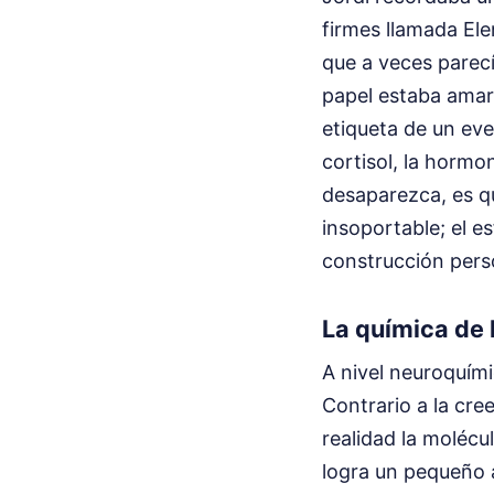
firmes llamada Elen
que a veces parecí
papel estaba amari
etiqueta de un ev
cortisol, la hormo
desaparezca, es qu
insoportable; el e
construcción pers
La química de 
A nivel neuroquími
Contrario a la cre
realidad la molécu
logra un pequeño 