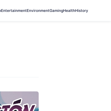
n
Entertainment
Environment
Gaming
Health
History