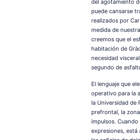
del agotamiento d
puede cansarse tr
realizados por Ca
medida de nuestras
creemos que el esf
habitación de Gràc
necesidad viscera
segundo de asfalto
El lenguaje que el
operativo para la 
la Universidad de 
prefrontal, la zon
impulsos. Cuando u
expresiones, está