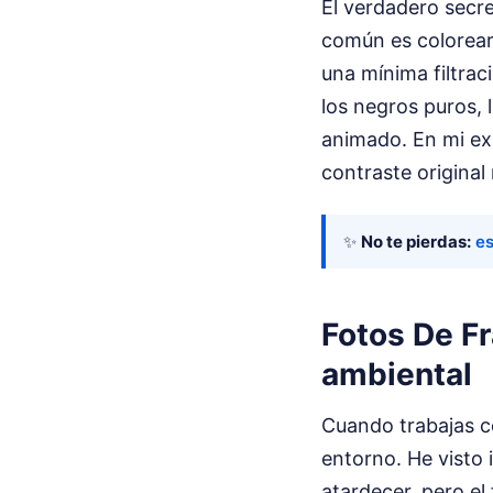
El verdadero secre
común es colorear
una mínima filtrac
los negros puros, 
animado. En mi ex
contraste original
✨
No te pierdas:
es
Fotos De Fr
ambiental
Cuando trabajas con
entorno. He visto 
atardecer, pero e