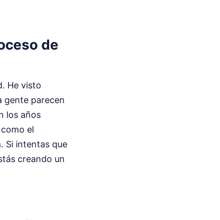
roceso de
d. He visto
la gente parecen
n los años
 como el
 Si intentas que
stás creando un