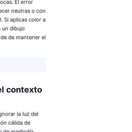
ocas. El error
cer neutras o con
 Si aplicas color a
 un dibujo
nde de mantener el
el contexto
norar la luz del
ión cálida de
o de mediodía