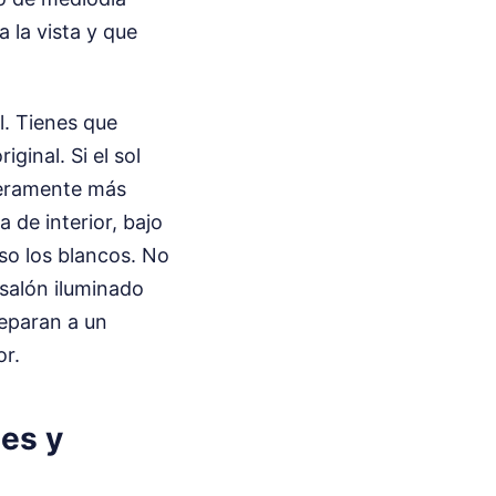
a la vista y que
l. Tienes que
ginal. Si el sol
igeramente más
 de interior, bajo
uso los blancos. No
 salón iluminado
separan a un
or.
les y