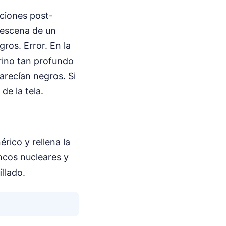
ciones post-
 escena de un
ros. Error. En la
rino tan profundo
arecían negros. Si
de la tela.
rico y rellena la
ncos nucleares y
llado.