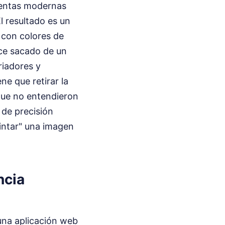
ientas modernas
El resultado es un
 con colores de
rece sacado de un
oriadores y
ne que retirar la
rque no entendieron
 de precisión
pintar" una imagen
ncia
una aplicación web