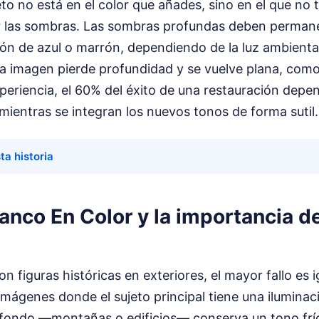
to no está en el color que añades, sino en el que no t
 las sombras. Las sombras profundas deben permane
ión de azul o marrón, dependiendo de la luz ambiental.
la imagen pierde profundidad y se vuelve plana, como
periencia, el 60% del éxito de una restauración depe
 mientras se integran los nuevos tonos de forma sutil.
ta historia
anco En Color y la importancia d
 figuras históricas en exteriores, el mayor fallo es ig
imágenes donde el sujeto principal tiene una iluminac
l fondo —montañas o edificios— conserva un tono frí