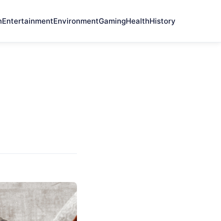
n
Entertainment
Environment
Gaming
Health
History