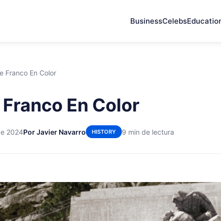
Business
Celebs
Educatio
e Franco En Color
 Franco En Color
de 2024
Por Javier Navarro
9 min de lectura
HISTORY