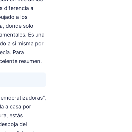
a diferencia a
pujado a los
a, donde solo
namentales. Es una
ado a sí misma por
ecía.
Para
celente resumen.
democratizadoras",
la a casa por
ra, estás
despoja del