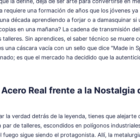
e la define, deja de ser arte para convertirse en m
a requiere una formación de años que los jóvenes ya 
 una década aprendiendo a forjar o a damasquinar si
 copias en una mañana? La cadena de transmisión de
talleres. Sin aprendices, el saber técnico se muere co
s una cáscara vacía con un sello que dice "Made in Sp
nado; es que el mercado ha decidido que la autentici
l Acero Real frente a la Nostalgia 
r la verdad detrás de la leyenda, tienes que alejarte d
n par de talleres, escondidos en polígonos industriale
l fuego sigue siendo el protagonista. Allí, la metalurg