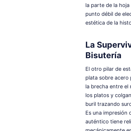
la parte de la ho
punto débil de ele
estética de la hist
La Superviv
Bisutería
El otro pilar de es
plata sobre acero
la brecha entre el
los platos y colga
buril trazando sur
Es una impresión q
auténtico tiene re
mecánicamente en l