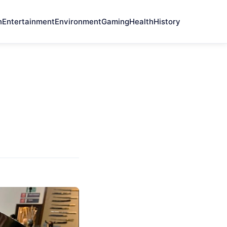
n
Entertainment
Environment
Gaming
Health
History