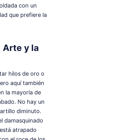
soldada con un
ad que prefiere la
Arte y la
tar hilos de oro o
Pero aquí también
en la mayoría de
rabado. No hay un
rtillo diminuto.
: el damasquinado
 está atrapado
con el roce de los