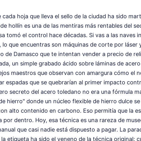
 cada hoja que lleva el sello de la ciudad ha sido mart
de hollín es una de las mentiras más rentables del se
 tomó el control hace décadas. Si vas a las naves in
a, lo que encuentras son máquinas de corte por láser 
ero de Damasco que te intentan vender a precio de reli
rada, un simple grabado ácido sobre láminas de acero 
ejos maestros que observan con amargura cómo el n
zar espadas que se quebrarían al primer impacto cont
ero secreto del acero toledano no era una fórmula má
e hierro" donde un núcleo flexible de hierro dulce se
con alto contenido en carbono. Eso permitía que la e
ca por dentro. Hoy, esa técnica es una rareza de muse
anual que casi nadie está dispuesto a pagar. La parad
 la etiqueta ha sido el veneno de la técnica original: