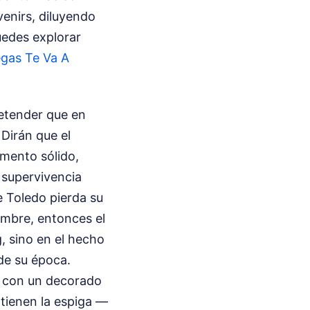
enirs, diluyendo
uedes explorar
egas Te Va A
retender que en
Dirán que el
umento sólido,
 supervivencia
 Toledo pierda su
nombre, entonces el
, sino en el hecho
de su época.
as con un decorado
 tienen la espiga —