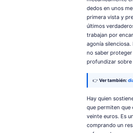
dedos en unos mese
primera vista y pr
últimos verdadero
trabajan por enca
agonía silenciosa.
no saber proteger
profundizar sobre
👉
Ver también:
di
Hay quien sostien
que permiten que c
veinte euros. Es 
comprando un resi