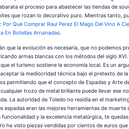
barata el proceso para abastecer las tiendas de souv
ímites que rozan lo decorativo puro.
Mientras tanto, p
í:
Por Qué Comprar Raul Perez El Mago Del Vino A Ci
a En Botellas Arruinadas
.
rán que la evolución es necesaria, que no podemos p
icando armas blancas con los métodos del siglo XVI. 
ue el turismo sostiene la economía local. Es un arg
aceptar la mediocridad técnica bajo el pretexto de la
s permitiendo que el concepto de Espadas y Arte de
Si cualquier trozo de metal brillante puede llevar ese 
a. La autoridad de Toledo no residía en el marketing
s espadas eran las mejores herramientas de muerte 
 funcionalidad y la excelencia metalúrgica, te qued
Yo he visto piezas vendidas por cientos de euros que