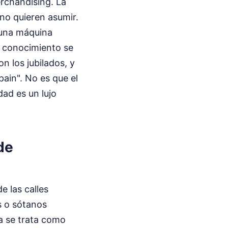
erchandising. La
no quieren asumir.
 una máquina
l conocimiento se
n los jubilados, y
ain". No es que el
dad es un lujo
de
e las calles
s o sótanos
ia se trata como