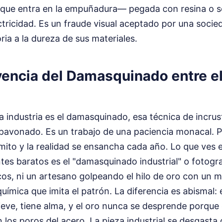
ja que entra en la empuñadura— pegada con resina o 
ctricidad. Es un fraude visual aceptado por una socied
oria a la dureza de sus materiales.
encia del Damasquinado entre el 
ta industria es el damasquinado, esa técnica de incrus
 pavonado. Es un trabajo de una paciencia monacal. 
 mito y la realidad se ensancha cada año. Lo que ves 
ntes baratos es el "damasquinado industrial" o fotog
cos, ni un artesano golpeando el hilo de oro con un ma
uímica que imita el patrón. La diferencia es abismal
lieve, tiene alma, y el oro nunca se desprende porque
os poros del acero. La pieza industrial se desgasta 