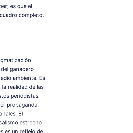
ber; es que el
 cuadro completo,
tigmatización
 del ganadero
medio ambiente. Es
 la realidad de las
stos periodistas
cer propaganda,
onales. El
ocalismo estrecho
s es un reflejo de