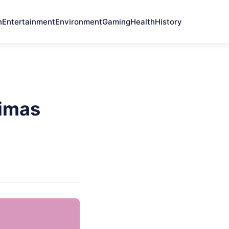
n
Entertainment
Environment
Gaming
Health
History
timas