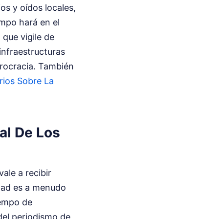
s y oídos locales,
empo hará en el
 que vigile de
infraestructuras
urocracia.
También
rios Sobre La
al De Los
ale a recibir
idad es a menudo
iempo de
 del periodismo de