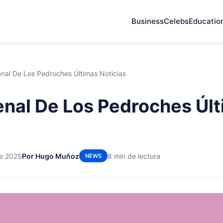
Business
Celebs
Educatio
enal De Los Pedroches Últimas Noticias
enal De Los Pedroches Úl
de 2025
Por Hugo Muñoz
8 min de lectura
NEWS