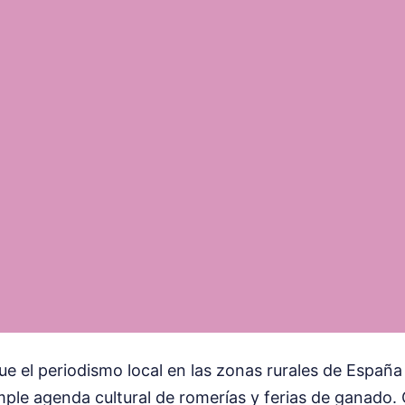
 el periodismo local en las zonas rurales de España 
mple agenda cultural de romerías y ferias de ganado.