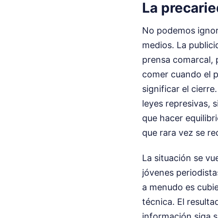
La precari
No podemos ignorar
medios. La publici
prensa comarcal, p
comer cuando el p
significar el cierr
leyes represivas, s
que hacer equilibr
que rara vez se r
La situación se v
jóvenes periodista
a menudo es cubie
técnica. El result
información siga s