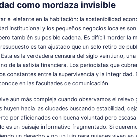
edad como mordaza invisible
 el elefante en la habitación: la sostenibilidad eco
dad institucional y los pequeños negocios locales son 
ero también su posible cadena. Es difícil morder la 
resupuesto es tan ajustado que un solo retiro de pub
e. Esta es la verdadera censura del siglo veintiuno, un
ino de la asfixia financiera. Los periodistas que cubr
ios constantes entre la supervivencia y la integridad.
econoce en las facultades de comunicación.
uelve aún más compleja cuando observamos el relevo 
s huyen hacia las ciudades buscando estabilidad, de
rto por aficionados con buena voluntad pero escasa 
ado es un paisaje informativo fragmentado. Si queremo
iendo un derecho y no un lujo para quienes viven en 