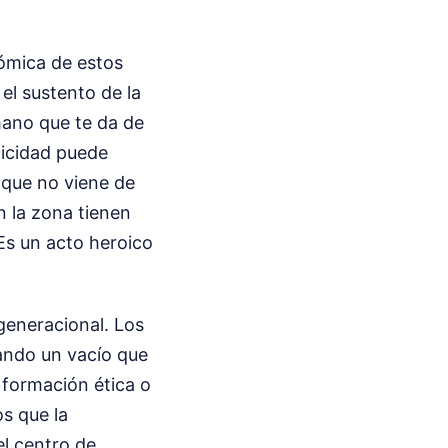
nómica de estos
el sustento de la
mano que te da de
licidad puede
a que no viene de
en la zona tienen
 Es un acto heroico
generacional. Los
jando un vacío que
formación ética o
s que la
el centro de