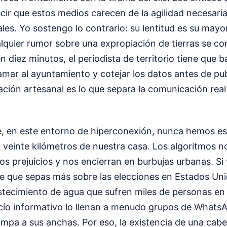
cir que estos medios carecen de la agilidad necesari
ales. Yo sostengo lo contrario: su lentitud es su mayo
lquier rumor sobre una expropiación de tierras se co
n diez minutos, el periodista de territorio tiene que ba
lamar al ayuntamiento y cotejar los datos antes de pu
ación artesanal es lo que separa la comunicación real
e, en este entorno de hiperconexión, nunca hemos es
 veinte kilómetros de nuestra casa. Los algoritmos no
s prejuicios y nos encierran en burbujas urbanas. Si
le que sepas más sobre las elecciones en Estados Uni
tecimiento de agua que sufren miles de personas en 
cío informativo lo llenan a menudo grupos de Whats
mpa a sus anchas. Por eso, la existencia de una cab