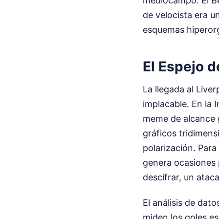
mediocampo. El Be
de velocista era 
esquemas hiperorg
El Espejo d
La llegada al Liv
implacable. En la 
meme de alcance gl
gráficos tridimens
polarización. Para
genera ocasiones p
descifrar, un atac
El análisis de dat
miden los goles es