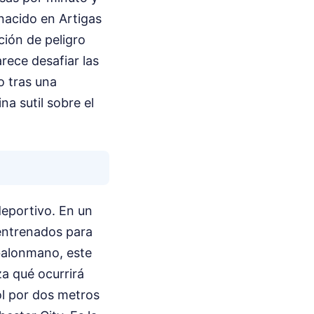
nacido en Artigas
ión de peligro
rece desafiar las
o tras una
na sutil sobre el
deportivo. En un
entrenados para
balonmano, este
za qué ocurrirá
ol por dos metros