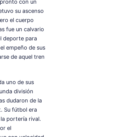
ó pronto con un
 detuvo su ascenso
ero el cuerpo
as fue un calvario
el deporte para
e el empeño de sus
rse de aquel tren
ada uno de sus
unda división
tas dudaron de la
. Su fútbol era
a portería rival.
or el