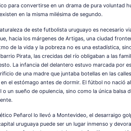
ico para convertirse en un drama de pura voluntad 
coexisten en la misma milésima de segundo.
aturaleza de este futbolista uruguayo es necesario viaj
ue, hacia los márgenes de Artigas, una ciudad fronter
tmo de la vida y la pobreza no es una estadística, sino 
l barrio Pirata, las crecidas del río obligaban a las fam
esto. La infancia del delantero estuvo marcada por e
crificio de una madre que juntaba botellas en las calle
o en el estómago antes de dormir. El fútbol no nació a
l o un sueño de opulencia, sino como la única balsa d
iente.
ético Peñarol lo llevó a Montevideo, el desarraigo go
capital uruguaya puede ser un lugar inmenso y devor