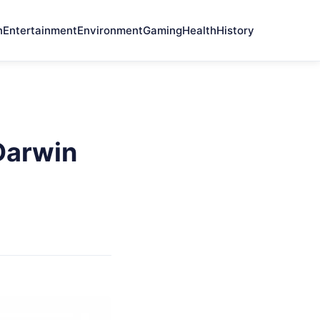
n
Entertainment
Environment
Gaming
Health
History
 Darwin