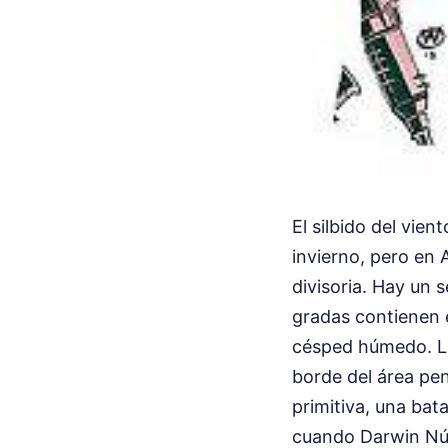
El silbido del vien
invierno, pero en 
divisoria. Hay un 
gradas contienen e
césped húmedo. La 
borde del área pen
primitiva, una bat
cuando Darwin Núñe