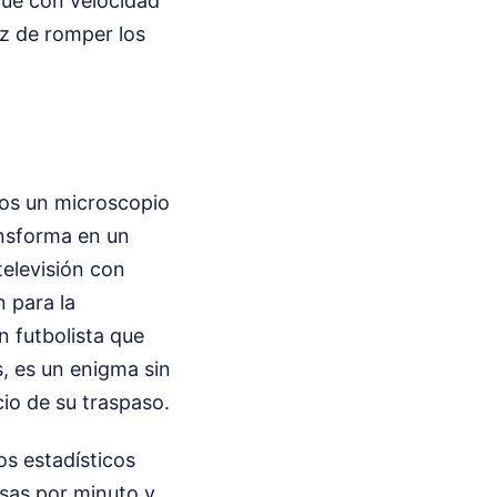
ue con velocidad
z de romper los
ros un microscopio
ansforma en un
televisión con
n para la
n futbolista que
s, es un enigma sin
io de su traspaso.
os estadísticos
osas por minuto y