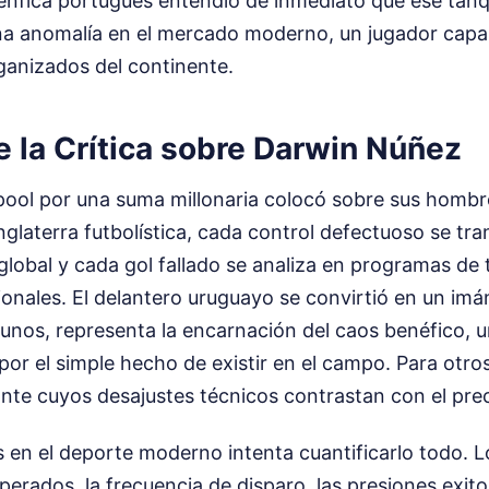
nfica portugués entendió de inmediato que ese tanq
una anomalía en el mercado moderno, un jugador capa
anizados del continente.
e la Crítica sobre Darwin Núñez
erpool por una suma millonaria colocó sobre sus homb
Inglaterra futbolística, cada control defectuoso se tr
obal y cada gol fallado se analiza en programas de 
ionales. El delantero uruguayo se convirtió en un imá
 unos, representa la encarnación del caos benéfico, u
or el simple hecho de existir en el campo. Para otro
ante cuyos desajustes técnicos contrastan con el prec
os en el deporte moderno intenta cuantificarlo todo. L
perados, la frecuencia de disparo, las presiones exit