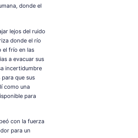
humana, donde el
ar lejos del ruido
iza donde el río
el frío en las
ilias a evacuar sus
sa incertidumbre
s para que sus
llí como una
isponible para
lpeó con la fuerza
ador para un