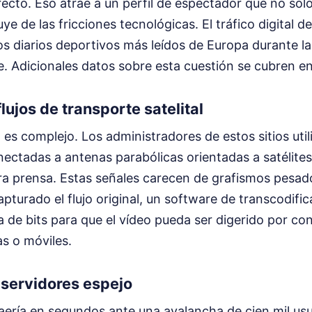
ecto. Eso atrae a un perfil de espectador que no sol
ye de las fricciones tecnológicas. El tráfico digital de
 los diarios deportivos más leídos de Europa durante 
e.
Adicionales datos sobre esta cuestión se cubren e
lujos de transporte satelital
 es complejo. Los administradores de estos sitios util
nectadas a antenas parabólicas orientadas a satélite
ara prensa. Estas señales carecen de grafismos pesa
apturado el flujo original, un software de transcodific
sa de bits para que el vídeo pueda ser digerido por c
s o móviles.
s servidores espejo
aería en segundos ante una avalancha de cien mil usu