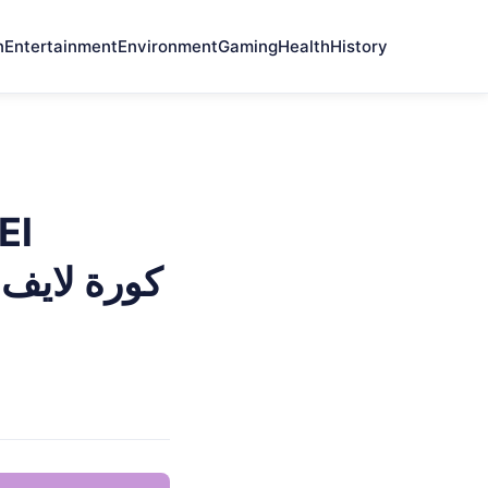
n
Entertainment
Environment
Gaming
Health
History
El
ك