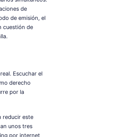
laciones de
odo de emisión, el
n cuestión de
la.
real. Escuchar el
remo derecho
rre por la
 reducir este
dan unos tres
ing por internet