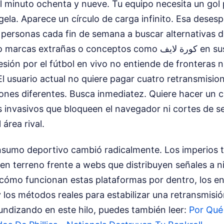
el minuto ochenta y nueve. Tu equipo necesita un gol p
gela. Aparece un círculo de carga infinito. Esa desesp
e personas cada fin de semana a buscar alternativas
 extrañas o conceptos como كورة لايف en sus buscadores
esión por el fútbol en vivo no entiende de fronteras n
l usuario actual no quiere pagar cuatro retransmision
ones diferentes. Busca inmediatez. Quiere hacer un cl
s invasivos que bloqueen el navegador ni cortes de s
 área rival.
onsumo deportivo cambió radicalmente. Los imperios t
den terreno frente a webs que distribuyen señales a ni
cómo funcionan estas plataformas por dentro, los ent
 los métodos reales para estabilizar una retransmisión
undizando en este hilo, puedes también leer:
Por Qué