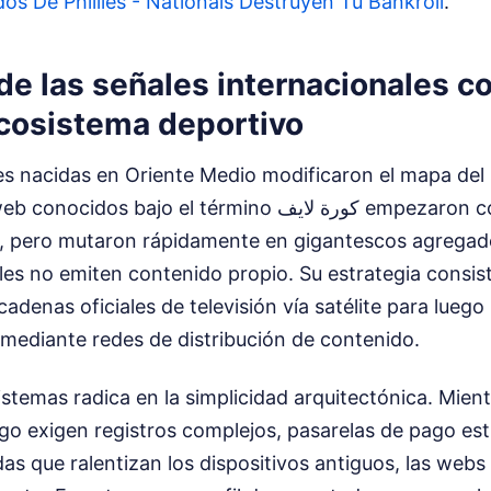
os De Phillies - Nationals Destruyen Tu Bankroll
.
e las señales internacionales como
el ecosistema deportivo
es nacidas en Oriente Medio modificaron el mapa del
s bajo el término كورة لايف empezaron como portales
as, pero mutaron rápidamente en gigantescos agregad
les no emiten contenido propio. Su estrategia consist
cadenas oficiales de televisión vía satélite para luego
is mediante redes de distribución de contenido.
sistemas radica en la simplicidad arquitectónica. Mient
o exigen registros complejos, pasarelas de pago est
as que ralentizan los dispositivos antiguos, las webs