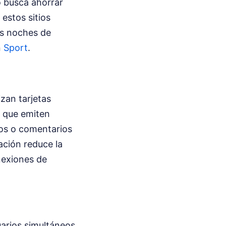
o busca ahorrar
 estos sitios
las noches de
n
Sport
.
izan tarjetas
s que emiten
dos o comentarios
ación reduce la
onexiones de
arios simultáneos.