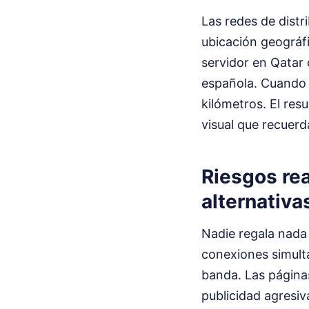
Las redes de distr
ubicación geográfi
servidor en Qatar 
española. Cuando u
kilómetros. El res
visual que recuerda
Riesgos re
alternativa
Nadie regala nada
conexiones simult
banda. Las páginas
publicidad agresi