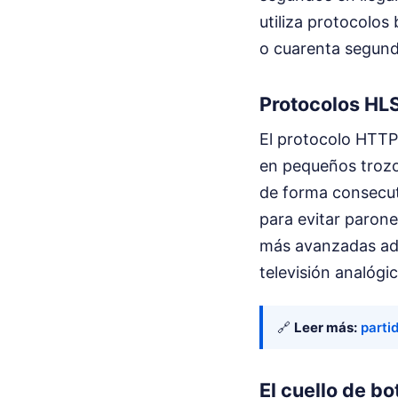
utiliza protocolos
o cuarenta segundo
Protocolos HLS
El protocolo HTTP 
en pequeños trozo
de forma consecuti
para evitar parone
más avanzadas adop
televisión analógic
🔗
Leer más:
parti
El cuello de bo