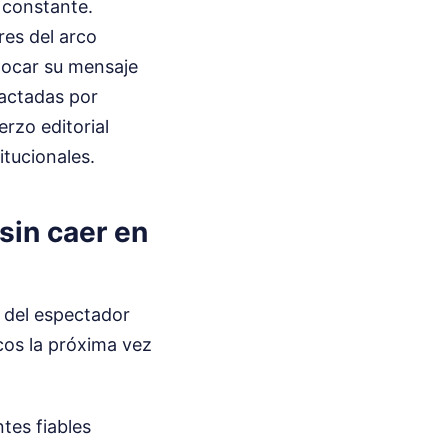
o constante.
res del arco
olocar su mensaje
dactadas por
rzo editorial
itucionales.
sin caer en
e del espectador
icos la próxima vez
ntes fiables