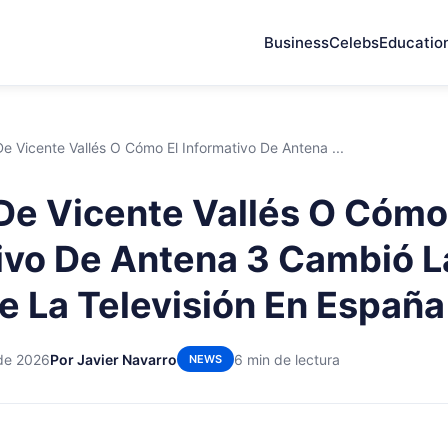
Business
Celebs
Educatio
 De Vicente Vallés O Cómo El Informativo De Antena ...
o De Vicente Vallés O Cómo
ivo De Antena 3 Cambió L
e La Televisión En España
 de 2026
Por Javier Navarro
6 min de lectura
NEWS