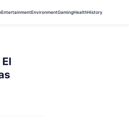
n
Entertainment
Environment
Gaming
Health
History
 El
as