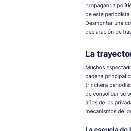
propaganda polític
de este periodist
Desmontar una cont
declaración de hac
La trayecto
Muchos espectadore
cadena principal d
trinchera periodís
de consolidar su se
años de las privad
mecanismos de los 
La escuela de l