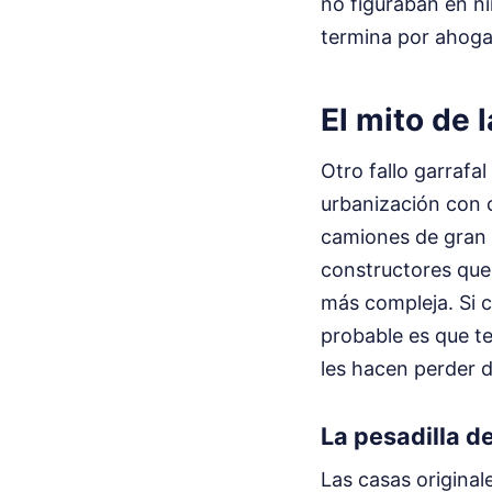
no figuraban en ni
termina por ahoga
El mito de 
Otro fallo garrafa
urbanización con 
camiones de gran t
constructores que
más compleja. Si 
probable es que te
les hacen perder d
La pesadilla d
Las casas original