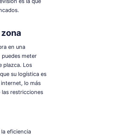
evisión es la que
ncados.
a zona
obra en una
o puedes meter
e plazca. Los
ue su logística es
internet, lo más
las restricciones
a eficiencia