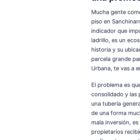
Mucha gente comet
piso en Sanchinarr
indicador que imp
ladrillo, es un ec
historia y su ubi
parcela grande par
Urbana, te vas a 
El problema es qu
consolidado y las 
una tubería genera
de una forma much
mala inversión, es
propietarios recib