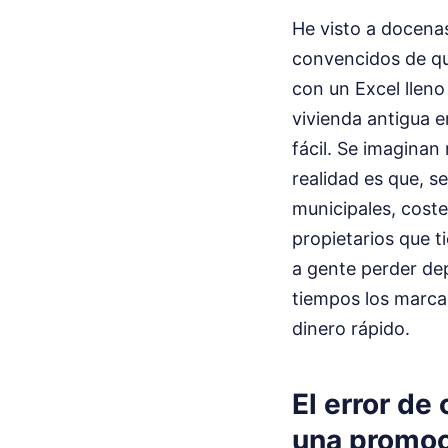
He visto a docenas 
convencidos de que
con un Excel llen
vivienda antigua 
fácil. Se imagina
realidad es que, s
municipales, cost
propietarios que t
a gente perder de
tiempos los marca 
dinero rápido.
El error de
una promoc