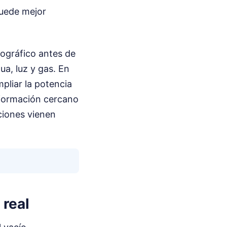
quede mejor
pográfico antes de
ua, luz y gas. En
pliar la potencia
sformación cercano
ciones vienen
 real