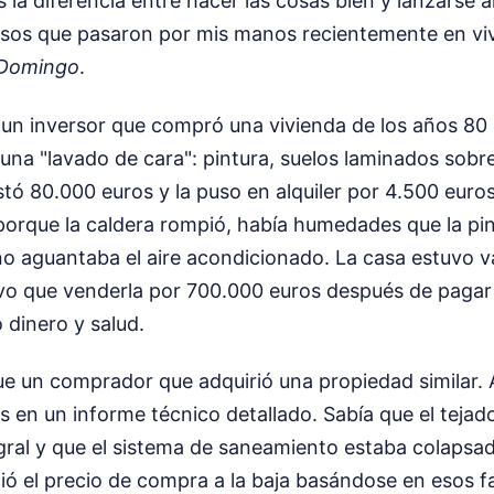
 la diferencia entre hacer las cosas bien y lanzarse al
sos que pasaron por mis manos recientemente en vi
 Domingo
.
e un inversor que compró una vivienda de los años 80
 una "lavado de cara": pintura, suelos laminados sobre
ó 80.000 euros y la puso en alquiler por 4.500 euros
e porque la caldera rompió, había humedades que la pin
no aguantaba el aire acondicionado. La casa estuvo v
tuvo que venderla por 700.000 euros después de pagar
 dinero y salud.
ue un comprador que adquirió una propiedad similar.
os en un informe técnico detallado. Sabía que el teja
egral y que el sistema de saneamiento estaba colapsad
ió el precio de compra a la baja basándose en esos fa