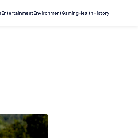
n
Entertainment
Environment
Gaming
Health
History