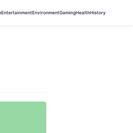
n
Entertainment
Environment
Gaming
Health
History