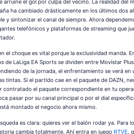
e arruine el gol por culpa del vecino. La realidad del
paña ha cambiado drásticamente en los últimos dos a
ele y sintonizar el canal de siempre. Ahora dependem
antes telefónicos y plataformas de streaming que jue
tador.
n el choque es vital porque la exclusividad manda. E
os de LaLiga EA Sports se dividen entre Movistar Plu
endiendo de la jornada, el enfrentamiento se verá en
s tintas. Si el partido cae en el paquete de DAZN, ne
r contratado el paquete correspondiente en tu operad
ca pasar por su canal principal o por el dial específi
sí está montado el negocio ahora mismo.
squeda es clara: quieres ver el balón rodar ya. Para l
istoria cambia totalmente. Ahí entra en juego
RTVE
, 