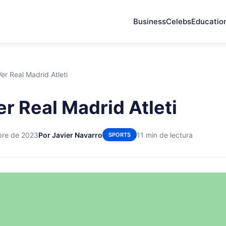
Business
Celebs
Educatio
er Real Madrid Atleti
r Real Madrid Atleti
bre de 2023
Por Javier Navarro
11 min de lectura
SPORTS