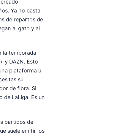
 mercado
ños. Ya no basta
os de repartos de
gan al gato y al
n la temporada
s+ y DAZN. Esto
 una plataforma u
cesitas su
or de fibra. Si
co de LaLiga. Es un
os partidos de
que suele emitir los