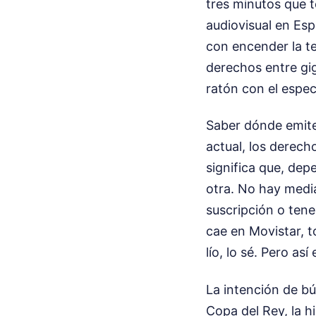
tres minutos que t
audiovisual en Es
con encender la t
derechos entre gig
ratón con el espec
Saber dónde emite
actual, los derech
significa que, dep
otra. No hay media
suscripción o tene
cae en Movistar, to
lío, lo sé. Pero a
La intención de bú
Copa del Rey, la h