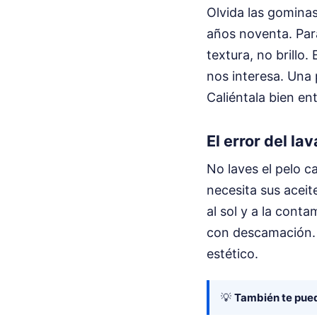
Olvida las gomina
años noventa. Para
textura, no brillo.
nos interesa. Una 
Caliéntala bien en
El error del la
No laves el pelo c
necesita sus aceit
al sol y a la cont
con descamación. Y
estético.
💡
También te pued