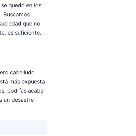
 se quedó en los
as. Buscamos
e suciedad que no
e, es suficiente.
uero cabelludo
 está más expuesta
os, podrías acabar
s un desastre