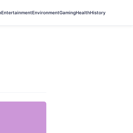
n
Entertainment
Environment
Gaming
Health
History