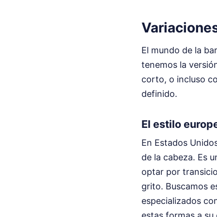
Variaciones
El mundo de la bar
tenemos la versión
corto, o incluso 
definido.
El estilo europ
En Estados Unidos 
de la cabeza. Es 
optar por transici
grito. Buscamos es
especializados c
estas formas a su d