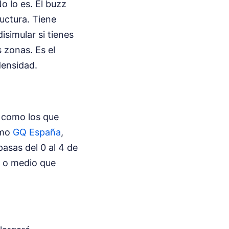
o lo es. El buzz
ructura. Tiene
isimular si tienes
 zonas. Es el
densidad.
 como los que
omo
GQ España
,
pasas del 0 al 4 de
o o medio que