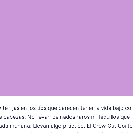
 y te fijas en los tíos que parecen tener la vida bajo co
s cabezas. No llevan peinados raros ni flequillos que
ada mañana. Llevan algo práctico. El Crew Cut Corte