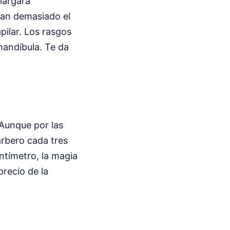
alargará
uban demasiado el
pilar. Los rasgos
mandíbula. Te da
 Aunque por las
arbero cada tres
ntímetro, la magia
precio de la