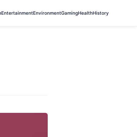
n
Entertainment
Environment
Gaming
Health
History