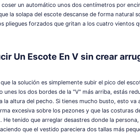
 Al coser un automático unos dos centímetros por enci
 que la solapa del escote descanse de forma natural so
 pliegues forzados que gritan a los cuatro vientos qu
r Un Escote En V sin crear arru
ue la solución es simplemente subir el pico del escot
olo unes los dos bordes de la "V" más arriba, estás re
 a la altura del pecho. Si tienes mucho busto, esto va
forma excesiva sobre los pezones y que las costuras 
o. He tenido que arreglar desastres donde la persona,
aciendo que el vestido pareciera dos tallas más pequ