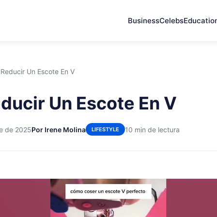
Business
Celebs
Educatio
Reducir Un Escote En V
ucir Un Escote En V
re de 2025
Por Irene Molina
10 min de lectura
LIFESTYLE