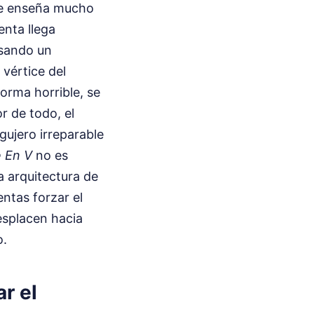
que enseña mucho
enta llega
usando un
 vértice del
forma horrible, se
r de todo, el
gujero irreparable
 En V
no es
a arquitectura de
entas forzar el
esplacen hacia
o.
ar el