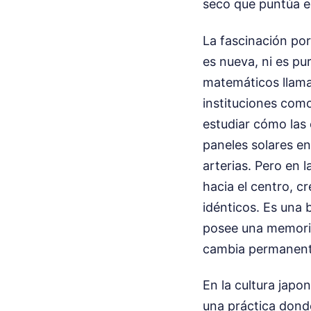
seco que puntúa el 
La fascinación po
es nueva, ni es pu
matemáticos llaman
instituciones com
estudiar cómo las 
paneles solares en
arterias. Pero en l
hacia el centro, c
idénticos. Es una b
posee una memoria 
cambia permanente
En la cultura japo
una práctica donde