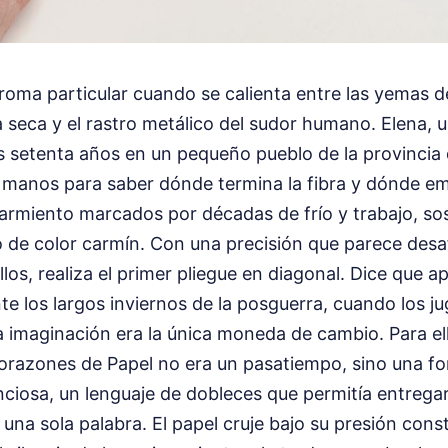
aroma particular cuando se calienta entre las yemas d
 seca y el rastro metálico del sudor humano. Elena, 
s setenta años en un pequeño pueblo de la provincia 
 manos para saber dónde termina la fibra y dónde emp
armiento marcados por décadas de frío y trabajo, so
de color carmín. Con una precisión que parece desafi
los, realiza el primer pliegue en diagonal. Dice que a
e los largos inviernos de la posguerra, cuando los ju
 imaginación era la única moneda de cambio. Para ell
razones de Papel no era un pasatiempo, sino una f
nciosa, un lenguaje de dobleces que permitía entrega
r una sola palabra. El papel cruje bajo su presión con