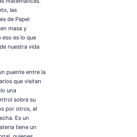
ras matemáticas.
to, las
es de Papel
o en masa y
 eso es lo que
de nuestra vida
un puente entre la
arios que visitan
olo una
ntrol sobre su
 por otros, el
recha. Es un
teria tiene un
onal, quienes