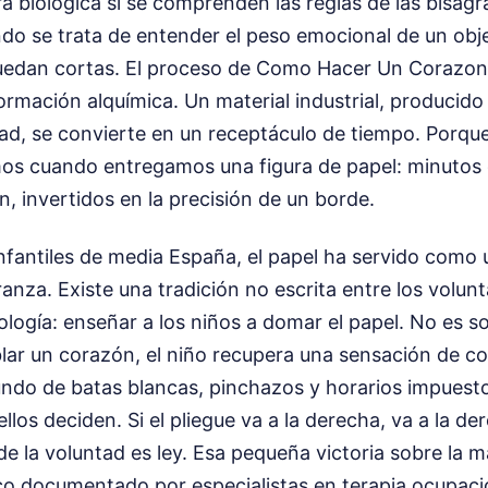
ra biológica si se comprenden las reglas de las bisag
do se trata de entender el peso emocional de un obje
uedan cortas. El proceso de Como Hacer Un Corazon
ormación alquímica. Un material industrial, producid
ad, se convierte en un receptáculo de tiempo. Porque
os cuando entregamos una figura de papel: minutos 
, invertidos en la precisión de un borde.
infantiles de media España, el papel ha servido como 
ranza. Existe una tradición no escrita entre los volunt
ología: enseñar a los niños a domar el papel. No es s
blar un corazón, el niño recupera una sensación de co
ndo de batas blancas, pinchazos y horarios impuestos
llos deciden. Si el pliegue va a la derecha, va a la de
la voluntad es ley. Esa pequeña victoria sobre la ma
co documentado por especialistas en terapia ocupaci