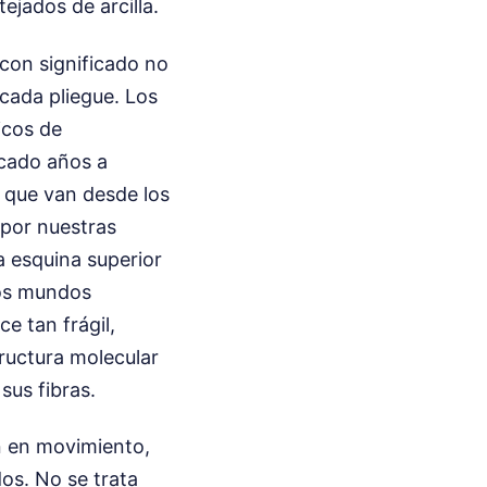
ejados de arcilla.
con significado no
 cada pliegue. Los
icos de
icado años a
s que van desde los
 por nuestras
la esquina superior
dos mundos
e tan frágil,
ructura molecular
us fibras.
n en movimiento,
os. No se trata