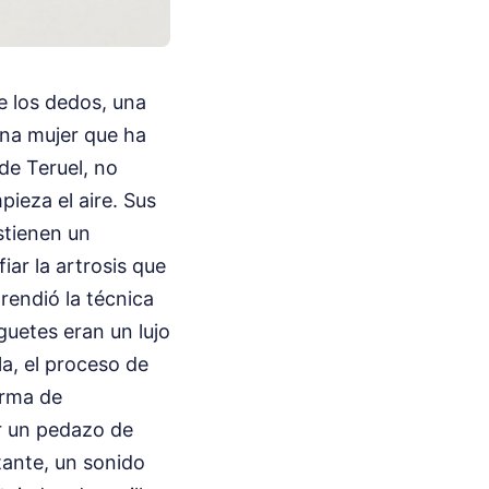
e los dedos, una
una mujer que ha
de Teruel, no
ieza el aire. Sus
stienen un
ar la artrosis que
prendió la técnica
guetes eran un lujo
a, el proceso de
orma de
r un pedazo de
stante, un sonido