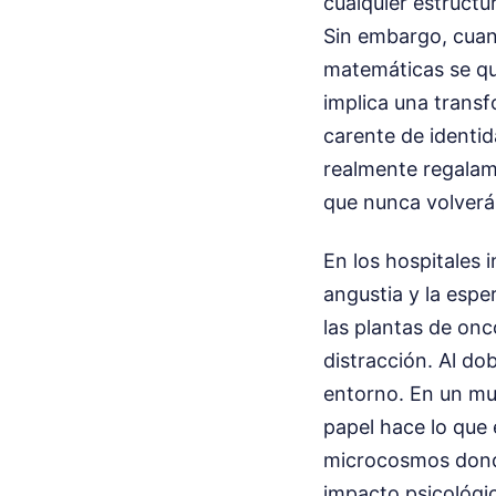
cualquier estructu
Sin embargo, cuan
matemáticas se q
implica una transf
carente de identid
realmente regalam
que nunca volverán
En los hospitales 
angustia y la espe
las plantas de onc
distracción. Al do
entorno. En un mu
papel hace lo que e
microcosmos donde 
impacto psicológi