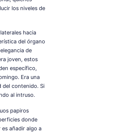
ucir los niveles de
laterales hacia
rística del órgano
 elegancia de
era joven, estos
den específico,
domingo. Era una
d del contenido. Si
ndo al intruso.
guos papiros
perficies donde
r es añadir algo a