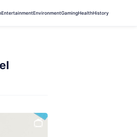
n
Entertainment
Environment
Gaming
Health
History
el