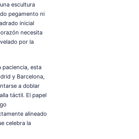
 una escultura
sado pegamento ni
adrado inicial
corazón necesita
evelado por la
 paciencia, esta
drid y Barcelona,
ntarse a doblar
la táctil. El papel
lgo
ctamente alineado
ue celebra la