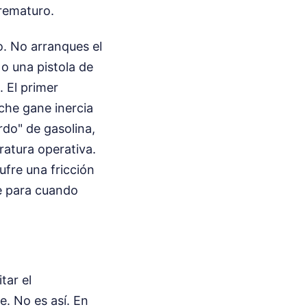
prematuro.
o. No arranques el
o una pistola de
. El primer
che gane inercia
rdo" de gasolina,
atura operativa.
ufre una fricción
se para cuando
tar el
e. No es así. En