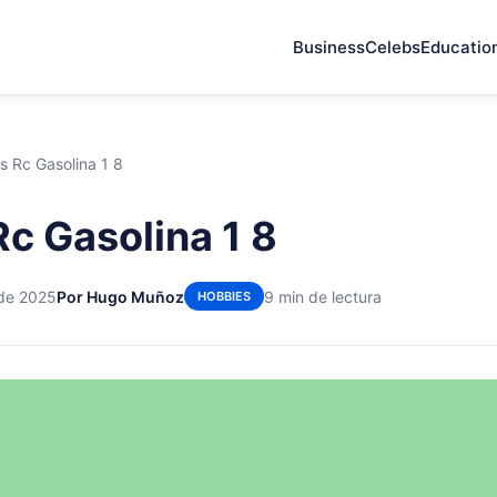
Business
Celebs
Educatio
 Rc Gasolina 1 8
c Gasolina 1 8
 de 2025
Por Hugo Muñoz
9 min de lectura
HOBBIES