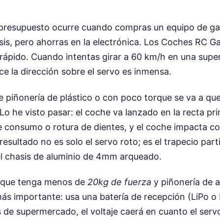
 presupuesto ocurre cuando compras un equipo de g
asis, pero ahorras en la electrónica. Los Coches RC G
ápido. Cuando intentas girar a 60 km/h en una super
rce la dirección sobre el servo es inmensa.
e piñonería de plástico o con poco torque se va a q
o he visto pasar: el coche va lanzado en la recta prin
e consumo o rotura de dientes, y el coche impacta co
 resultado no es solo el servo roto; es el trapecio par
el chasis de aluminio de 4mm arqueado.
 que tenga menos de
20kg de fuerza
y piñonería de a
 más importante: usa una batería de recepción (LiPo o L
as de supermercado, el voltaje caerá en cuanto el ser