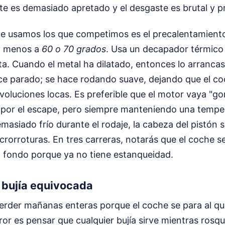
juste es demasiado apretado y el desgaste es brutal y 
que usamos los que competimos es el precalentamient
al menos a
60 o 70 grados
. Usa un decapador térmico 
ata. Cuando el metal ha dilatado, entonces lo arrancas
ce parado; se hace rodando suave, dejando que el co
revoluciones locas. Es preferible que el motor vaya "go
 por el escape, pero siempre manteniendo una temper
emasiado frío durante el rodaje, la cabeza del pistón s
icrorroturas. En tres carreras, notarás que el coche 
a fondo porque ya no tiene estanqueidad.
a bujía equivocada
erder mañanas enteras porque el coche se para al qui
ror es pensar que cualquier bujía sirve mientras rosqu