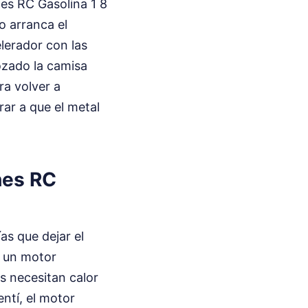
hes RC Gasolina 1 8
o arranca el
lerador con las
rozado la camisa
ra volver a
rar a que el metal
hes RC
s que dejar el
n un motor
s necesitan calor
entí, el motor