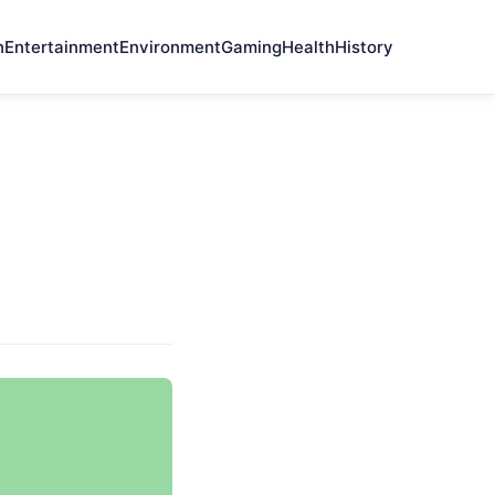
n
Entertainment
Environment
Gaming
Health
History