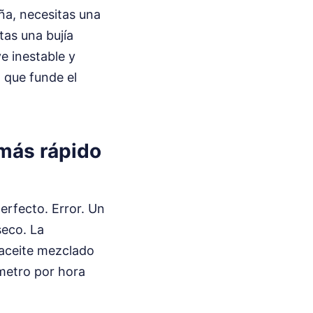
aña, necesitas una
tas una bujía
e inestable y
 que funde el
 más rápido
perfecto. Error. Un
seco. La
 aceite mezclado
ómetro por hora