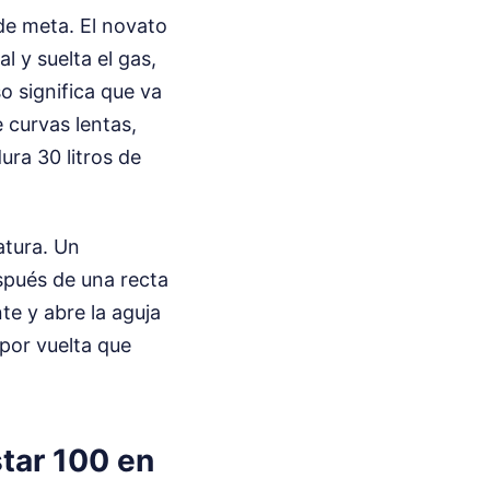
 de meta. El novato
l y suelta el gas,
o significa que va
e curvas lentas,
ura 30 litros de
atura. Un
espués de una recta
te y abre la aguja
por vuelta que
star 100 en