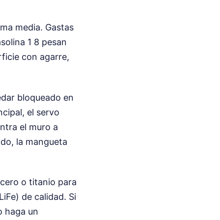
ama media. Gastas
asolina 1 8 pesan
ficie con agarre,
uedar bloqueado en
cipal, el servo
ntra el muro a
tido, la mangueta
cero o titanio para
iFe) de calidad. Si
vo haga un