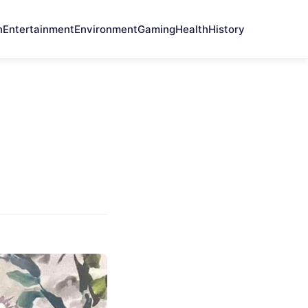
n
Entertainment
Environment
Gaming
Health
History