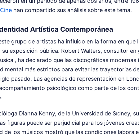
lecieron en un periodo de apenas dos años, entre 196
Cine
han compartido sus análisis sobre este tema.
Identidad Artística Contemporánea
ste grupo de artistas ha influido en la forma en que 
 su exposición pública. Robert Walters, consultor en g
musical, ha declarado que las discográficas moderna
d mental más estrictos para evitar las trayectorias d
siglo pasado. Las agencias de representación en Lon
l acompañamiento psicológico como parte de los cont
o.
socióloga Dianna Kenny, de la Universidad de Sídney, su
tas figuras puede ser perjudicial para los jóvenes cre
d de los músicos mostró que las condiciones laborales