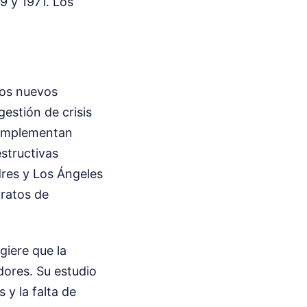
9 y 1971.
Los
los nuevos
estión de crisis
s implementan
estructivas
dres y Los Ángeles
ratos de
giere que la
adores. Su estudio
 y la falta de