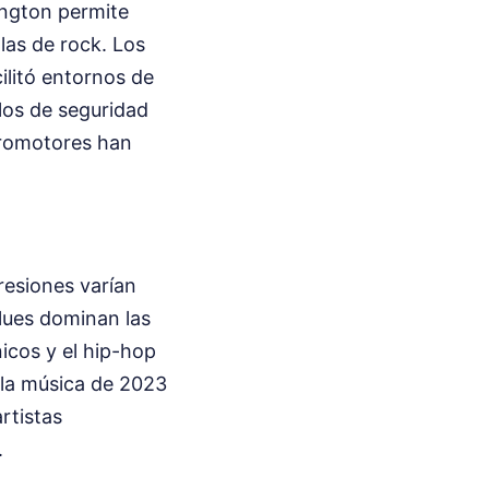
ngton permite
llas de rock. Los
ilitó entornos de
los de seguridad
 promotores han
resiones varían
lues dominan las
icos y el hip-hop
 la música de 2023
rtistas
.