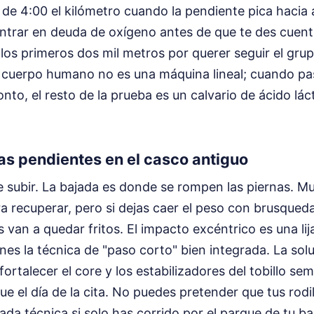
de 4:00 el kilómetro cuando la pendiente pica hacia 
ntrar en deuda de oxígeno antes de que te des cuenta
los primeros dos mil metros por querer seguir el gru
l cuerpo humano no es una máquina lineal; cuando pa
nto, el resto de la prueba es un calvario de ácido lác
las pendientes en el casco antiguo
e subir. La bajada es donde se rompen las piernas. 
a recuperar, pero si dejas caer el peso con brusqueda
s van a quedar fritos. El impacto excéntrico es una lij
ienes la técnica de "paso corto" bien integrada. La sol
fortalecer el core y los estabilizadores del tobillo s
ue el día de la cita. No puedes pretender que tus rodi
ada técnica si solo has corrido por el parque de tu bar