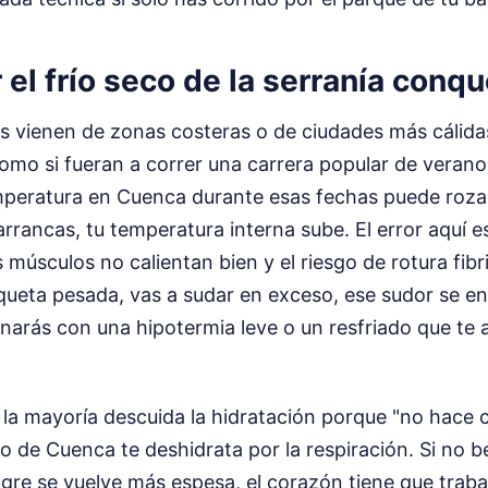
el frío seco de la serranía conq
 vienen de zonas costeras o de ciudades más cálida
como si fueran a correr una carrera popular de verano
peratura en Cuenca durante esas fechas puede rozar
rrancas, tu temperatura interna sube. El error aquí es
músculos no calientan bien y el riesgo de rotura fibril
ueta pesada, vas a sudar en exceso, ese sudor se enf
minarás con una hipotermia leve o un resfriado que te a
a mayoría descuida la hidratación porque "no hace c
co de Cuenca te deshidrata por la respiración. Si no 
ngre se vuelve más espesa, el corazón tiene que traba