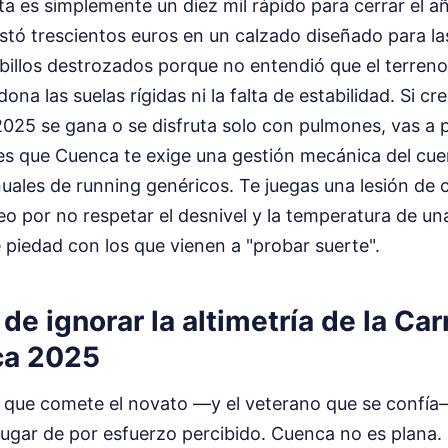
ta es simplemente un diez mil rápido para cerrar el a
tó trescientos euros en un calzado diseñado para las 
billos destrozados porque no entendió que el terreno 
a las suelas rígidas ni la falta de estabilidad. Si cr
025 se gana o se disfruta solo con pulmones, vas a 
 es que Cuenca te exige una gestión mecánica del cu
les de running genéricos. Te juegas una lesión de cint
eo por no respetar el desnivel y la temperatura de u
 piedad con los que vienen a "probar suerte".
 de ignorar la altimetría de la Car
ca 2025
e que comete el novato —y el veterano que se confía
 lugar de por esfuerzo percibido. Cuenca no es plana. 