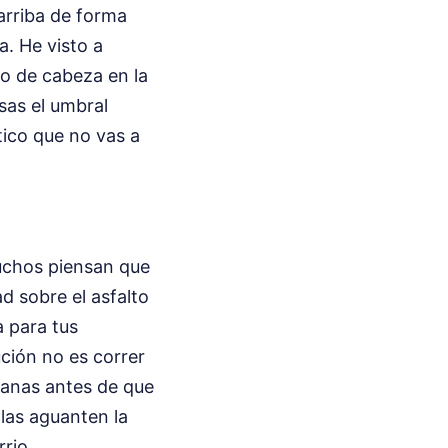
arriba de forma
. He visto a
po de cabeza en la
sas el umbral
tico que no vas a
Muchos piensan que
d sobre el asfalto
a para tus
ución no es correr
emanas antes de que
llas aguanten la
rio.