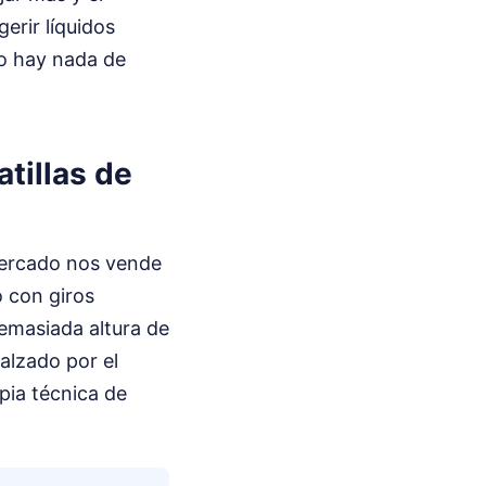
erir líquidos
No hay nada de
tillas de
 mercado nos vende
o con giros
demasiada altura de
calzado por el
pia técnica de