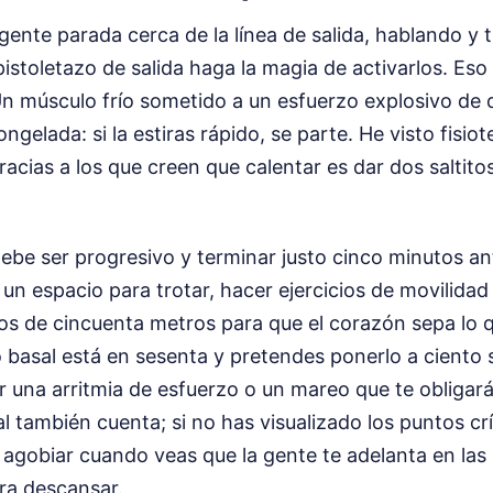
gente parada cerca de la línea de salida, hablando y t
istoletazo de salida haga la magia de activarlos. Eso
Un músculo frío sometido a un esfuerzo explosivo de 
elada: si la estiras rápido, se parte. He visto fisio
acias a los que creen que calentar es dar dos saltito
debe ser progresivo y terminar justo cinco minutos a
un espacio para trotar, hacer ejercicios de movilida
os de cincuenta metros para que el corazón sepa lo q
o basal está en sesenta y pretendes ponerlo a ciento
ir una arritmia de esfuerzo o un mareo que te obligará
 también cuenta; si no has visualizado los puntos crí
a agobiar cuando veas que la gente te adelanta en las
ra descansar.