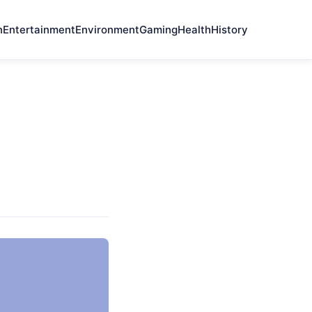
n
Entertainment
Environment
Gaming
Health
History