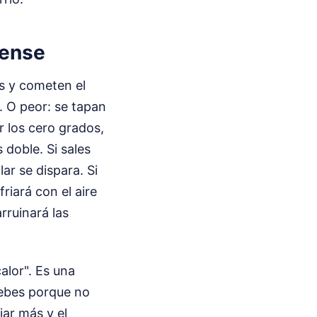
uense
s y cometen el
. O peor: se tapan
 los cero grados,
 doble. Si sales
ar se dispara. Si
riará con el aire
rruinará las
alor". Es una
bebes porque no
jar más y el