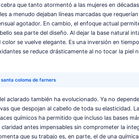
e cebra que tanto atormentó a las mujeres en década
les a menudo dejaban líneas marcadas que requerían
sual agotador. En cambio, el enfoque actual permite
ello sea parte del diseño. Al dejar la base natural in
 color se vuelve elegante. Es una inversión en tiempo 
xidantes se reduce drásticamente al no tocar la piel n
p santa coloma de farners
 del aclarado también ha evolucionado. Ya no depen
vas que despojan al cabello de toda su elasticidad. L
laces químicos ha permitido que incluso las bases má
 claridad antes impensables sin comprometer la integ
omenta que su trabajo es, en parte, el de una químic