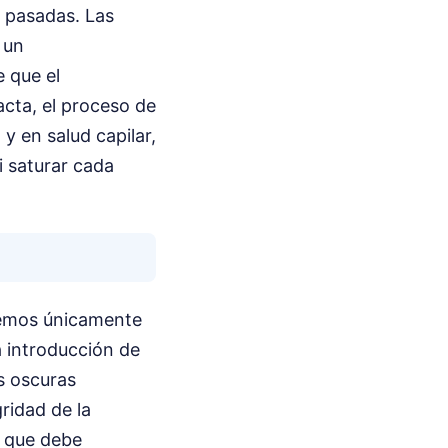
s pasadas. Las
 un
 que el
tacta, el proceso de
y en salud capilar,
i saturar cada
demos únicamente
a introducción de
s oscuras
ridad de la
a que debe