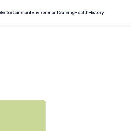
n
Entertainment
Environment
Gaming
Health
History