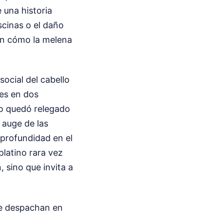
 una historia
iscinas o el daño
en cómo la melena
ocial del cabello
res en dos
ño quedó relegado
 auge de las
 profundidad en el
platino rara vez
, sino que invita a
se despachan en