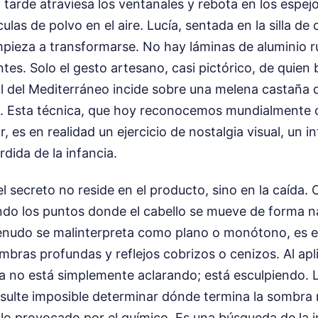
a tarde atraviesa los ventanales y rebota en los espej
ulas de polvo en el aire. Lucía, sentada en la silla de
pieza a transformarse. No hay láminas de aluminio r
ntes. Solo el gesto artesano, casi pictórico, de quien 
ol del Mediterráneo incide sobre una melena castaña
a. Esta técnica, que hoy reconocemos mundialmente
, es en realidad un ejercicio de nostalgia visual, un i
rdida de la infancia.
el secreto no reside en el producto, sino en la caída.
do los puntos donde el cabello se mueve de forma na
enudo se malinterpreta como plano o monótono, es e
mbras profundas y reflejos cobrizos o cenizos. Al apl
a no está simplemente aclarando; está esculpiendo. L
resulte imposible determinar dónde termina la sombra
llo provocado por el químico. Es una búsqueda de la 