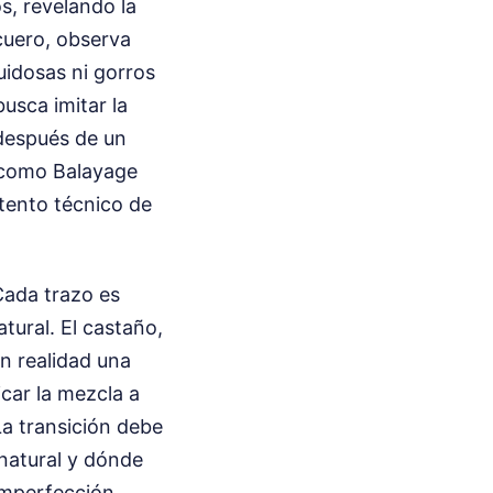
os, revelando la
 cuero, observa
uidosas ni gorros
busca imitar la
 después de un
 como Balayage
ntento técnico de
 Cada trazo es
tural. El castaño,
n realidad una
icar la mezcla a
a transición debe
 natural y dónde
imperfección