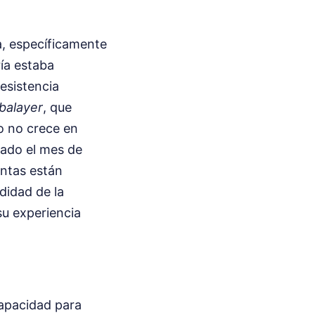
a, específicamente
ía estaba
esistencia
balayer
, que
lo no crece en
sado el mes de
untas están
ndidad de la
u experiencia
capacidad para