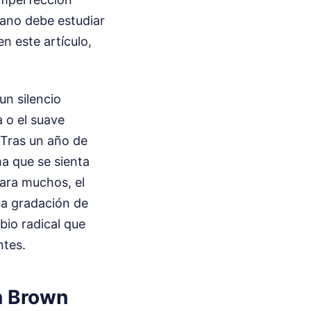
mano debe estudiar
en este artículo,
un silencio
a o el suave
. Tras un año de
a que se sienta
para muchos, el
na gradación de
bio radical que
ntes.
n Brown