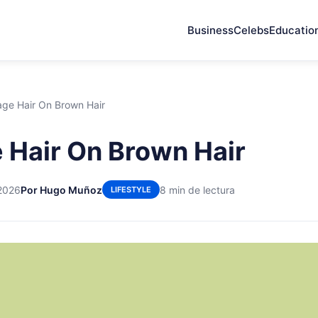
Business
Celebs
Educatio
age Hair On Brown Hair
 Hair On Brown Hair
2026
Por Hugo Muñoz
8 min de lectura
LIFESTYLE