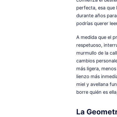
perfecta, esa que 
durante años para 
podrías querer lee
A medida que el pr
respetuoso, interr
murmullo de la cal
cambios personales
más ligera, menos 
lienzo más inmedia
miel y avellana f
borre quién es ell
La Geometrí