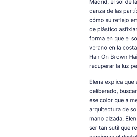
Madrid, el sol de l
danza de las partíc
cómo su reflejo em
de plástico asfixia
forma en que el s
verano en la cost
Hair On Brown Hair
recuperar la luz pe
Elena explica que 
deliberado, buscan
ese color que a m
arquitectura de so
mano alzada, Elen
ser tan sutil que 
comienza el deste