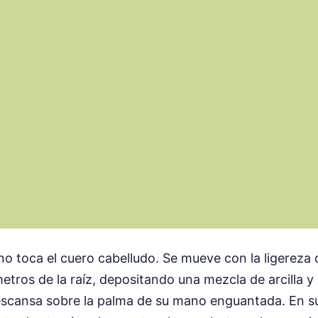
 no toca el cuero cabelludo. Se mueve con la ligereza d
etros de la raíz, depositando una mezcla de arcilla y
cansa sobre la palma de su mano enguantada. En su