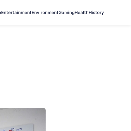
n
Entertainment
Environment
Gaming
Health
History