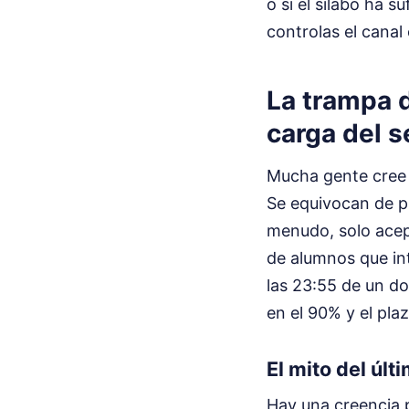
o si el silabo ha 
controlas el canal 
La trampa d
carga del s
Mucha gente cree q
Se equivocan de pl
menudo, solo ace
de alumnos que in
las 23:55 de un do
en el 90% y el plaz
El mito del últ
Hay una creencia p