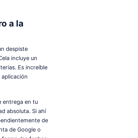
o a la
un despiste
Cela incluye un
erias. Es increíble
 aplicación
e entrega en tu
ad absoluta. Si ahí
ndependientemente de
enta de Google o