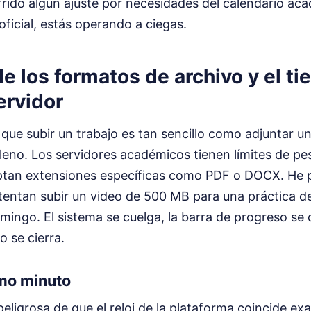
sufrido algún ajuste por necesidades del calendario ac
oficial, estás operando a ciegas.
e los formatos de archivo y el t
ervidor
ue subir un trabajo es tan sencillo como adjuntar un
eno. Los servidores académicos tienen límites de pes
ptan extensiones específicas como PDF o DOCX. He 
tentan subir un video de 500 MB para una práctica d
mingo. El sistema se cuelga, la barra de progreso s
o se cierra.
imo minuto
eligrosa de que el reloj de la plataforma coincide e