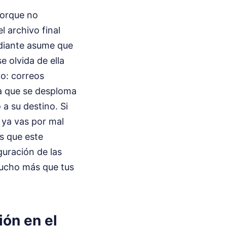
porque no
l archivo final
udiante asume que
e olvida de ella
mo: correos
a que se desploma
 a su destino. Si
 ya vas por mal
s que este
guración de las
 mucho más que tus
ión en el