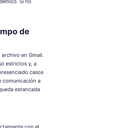
adémico. Si no
iempo de
 archivo en Gmail.
o estrictos y, a
presenciado casos
e comunicación a
e queda estancada
xactamente con el