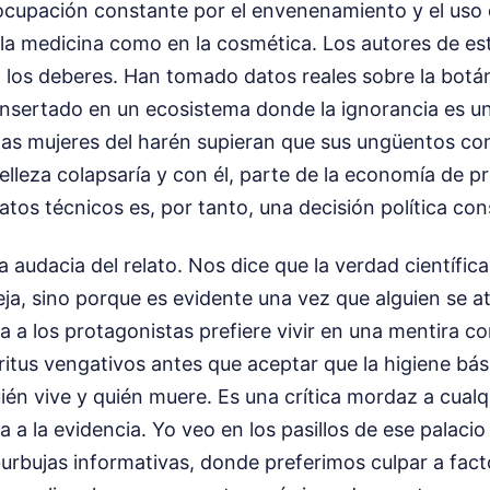
cupación constante por el envenenamiento y el uso 
 la medicina como en la cosmética. Los autores de e
 los deberes. Han tomado datos reales sobre la botán
 insertado en un ecosistema donde la ignorancia es 
i las mujeres del harén supieran que sus ungüentos co
elleza colapsaría y con él, parte de la economía de pre
atos técnicos es, por tanto, una decisión política con
a audacia del relato. Nos dice que la verdad científica
a, sino porque es evidente una vez que alguien se at
 a los protagonistas prefiere vivir en una mentira c
ritus vengativos antes que aceptar que la higiene bási
ién vive y quién muere. Es una crítica mordaz a cual
va a la evidencia. Yo veo en los pasillos de ese palacio
urbujas informativas, donde preferimos culpar a fac