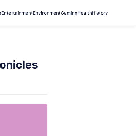
n
Entertainment
Environment
Gaming
Health
History
onicles