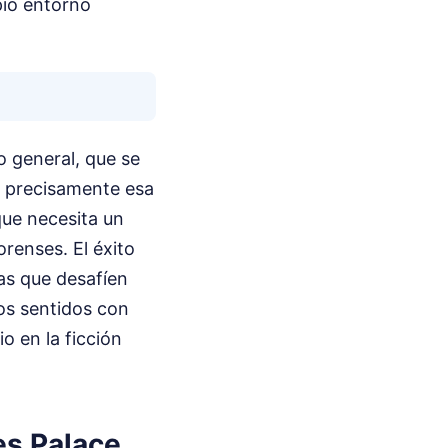
pio entorno
o general, que se
es precisamente esa
que necesita un
renses. El éxito
as que desafíen
os sentidos con
o en la ficción
es Palace