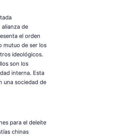
etada
 alianza de
presenta el orden
o mutuo de ser los
ltros ideológicos.
llos son los
idad interna. Esta
en una sociedad de
es para el deleite
stías chinas