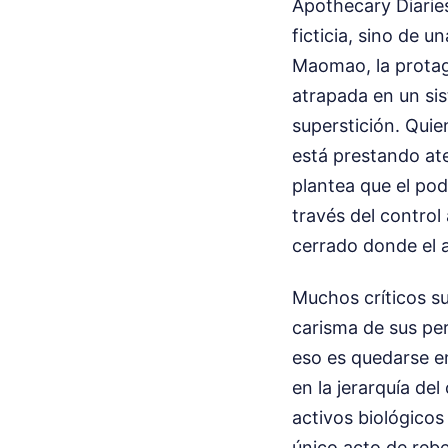
Apothecary Diaries
ficticia, sino de u
Maomao, la protag
atrapada en un si
superstición. Quie
está prestando ate
plantea que el pod
través del control
cerrado donde el 
Muchos críticos su
carisma de sus per
eso es quedarse en
en la jerarquía d
activos biológicos 
único acto de rebe