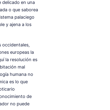
e delicado en una
mada o que saborea
sistema palaciego
le y ajena a los
 occidentales,
iones europeas la
uí la resolución es
bitación mal
iología humana no
mica es lo que
oticario
 conocimiento de
rador no puede