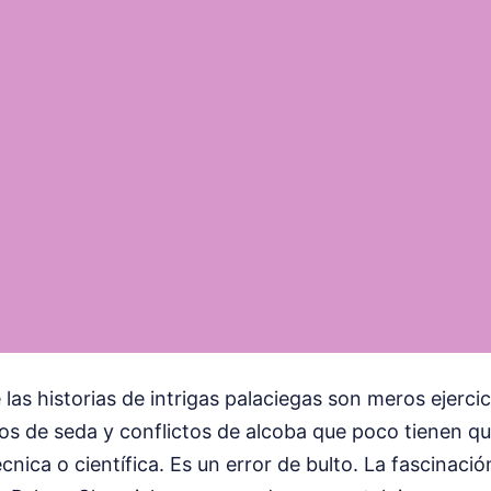
las historias de intrigas palaciegas son meros ejerc
os de seda y conflictos de alcoba que poco tienen qu
cnica o científica. Es un error de bulto. La fascinaci