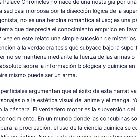
 Palace Chronicles no nace de una nostalgia por una
na sed casi morbosa por la disección lógica de la supe
onista, no es una heroína romántica al uso; es una p
stema que desprecia el conocimiento empírico en favo
n vea en este relato una simple sucesión de misterio
nción a la verdadera tesis que subyace bajo la superf
er no se mantiene mediante la fuerza de las armas o el
 absoluto sobre la información biológica y química en
aire mismo puede ser un arma.
perficiales argumentan que el éxito de esta narrativa
sonajes o a la estética visual del anime y el manga. 
 la cáscara. El verdadero motor es la subversión del 
el conocimiento. En un mundo donde las concubinas s
para la procreación, el uso de la ciencia química se c
ldía auténtico. No se trata de magia ni de intuicione