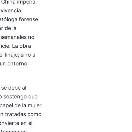
 China imperial
rvivencia.
atóloga forense
r de la
s semanales no
icie. La obra
 linaje, sino a
 un entorno
 se debe al
Yo sostengo que
papel de la mujer
on tratadas como
onvierte en el
s femeninas