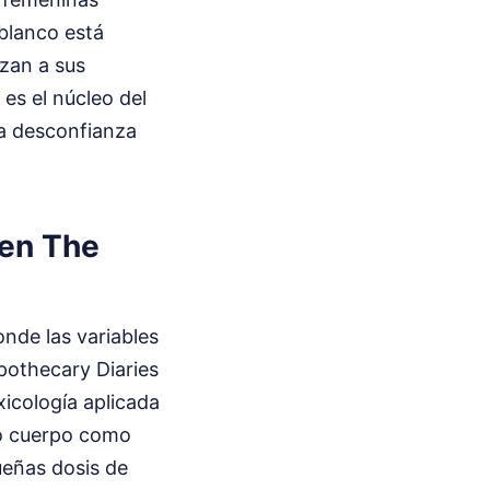
 blanco está
ezan a sus
 es el núcleo del
a desconfianza
 en The
onde las variables
pothecary Diaries
icología aplicada
pio cuerpo como
ueñas dosis de