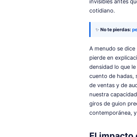
invisibles antes 
cotidiano.
✨
No te pierdas:
pe
A menudo se dice q
pierde en explicac
densidad lo que le
cuento de hadas, s
de ventas y de au
nuestra capacidad
giros de guion pre
contemporánea, y 
El impacto 