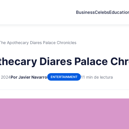
Business
Celebs
Educatio
The Apothecary Diares Palace Chronicles
hecary Diares Palace Chr
e 2024
Por Javier Navarro
11 min de lectura
ENTERTAINMENT